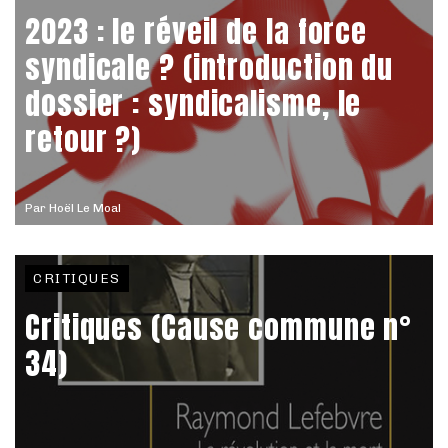
2023 : le réveil de la force
syndicale ? (introduction du
dossier : syndicalisme, le
retour ?)
Par
Hoël Le Moal
CRITIQUES
Critiques (Cause commune n°
34)