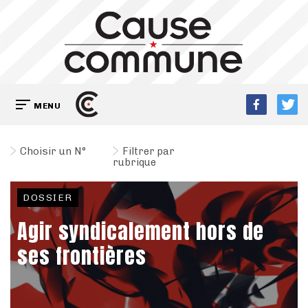
MENU
Choisir un N°
Filtrer par
rubrique
DOSSIER
Agir syndicalement hors de
ses frontières