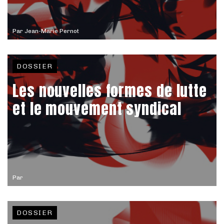
Par
Jean-Marie Pernot
DOSSIER
Les nouvelles formes de lutte
et le mouvement syndical
Par
DOSSIER