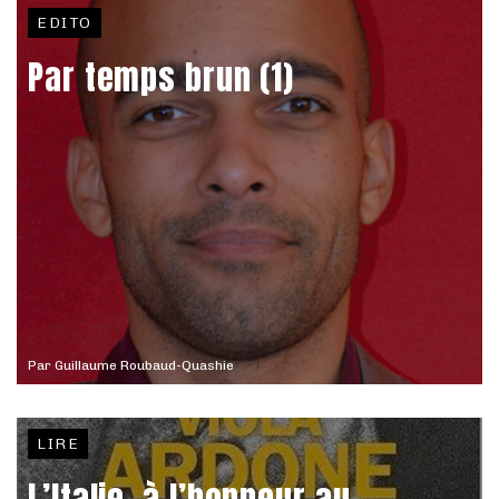
EDITO
Par temps brun (1)
Par
Guillaume Roubaud-Quashie
LIRE
L’Italie, à l’honneur au