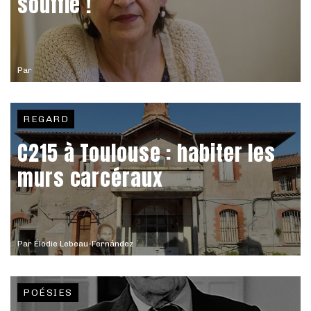
souffle !
Par
REGARD
C215 à Toulouse : habiter les
murs carcéraux
Par
Élodie Lebeau-Fernández
POÉSIES