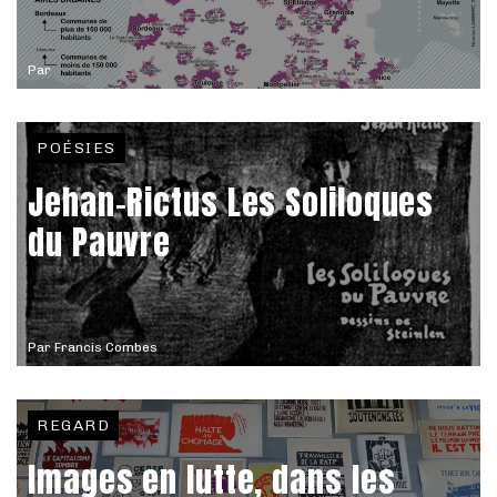
Par
POÉSIES
Jehan-Rictus Les Soliloques
du Pauvre
Par
Francis Combes
REGARD
Images en lutte, dans les