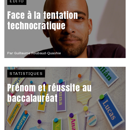
EDITO
Face à la tentation
technocratique
Par
Guillaume Roubaud-Quashie
STATISTIQUES
Prénom et réussite au
baccalauréat