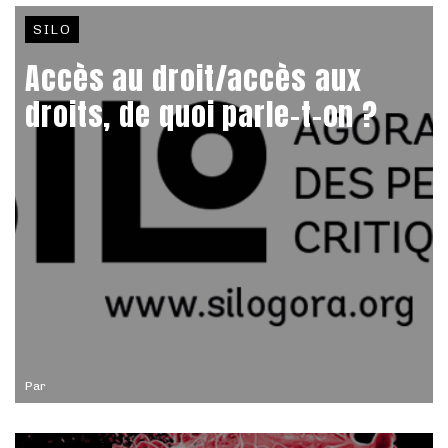
SILO
Accès au droit/accès aux
droits, de quoi parle-t-on ?
Par