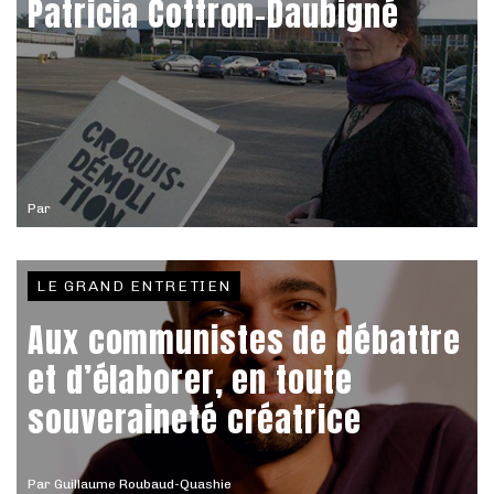
Patricia Cottron-Daubigné
Par
LE GRAND ENTRETIEN
Aux communistes de débattre
et d’élaborer, en toute
souveraineté créatrice
Par
Guillaume Roubaud-Quashie