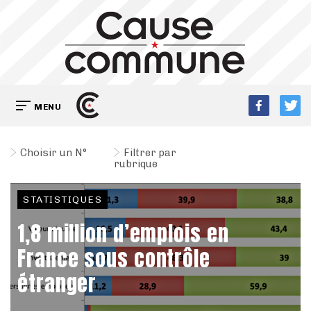
MENU
Choisir un N°
Filtrer par
rubrique
STATISTIQUES
1,8 million d’emplois en
France sous contrôle
étranger