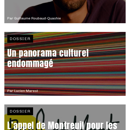
Par
Guillaume Roubaud-Quashie
DOSSIER
Un panorama culturel
endommagé
Par
Lucien Marest
DOSSIER
L’appel de Montreuil pour les