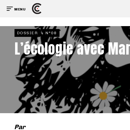
MENU
DOSSIER
N°08
L’écologie avec Ma
Par