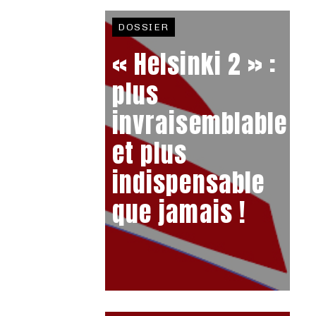
DOSSIER
« Helsinki 2 » :
plus
invraisemblable
et plus
indispensable
que jamais !