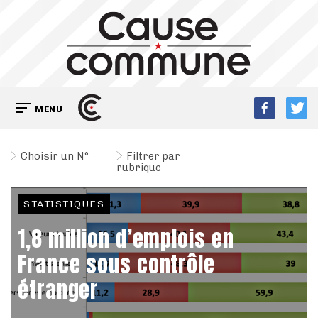
MENU
Choisir un N°
Filtrer par
rubrique
STATISTIQUES
1,8 million d’emplois en
France sous contrôle
étranger