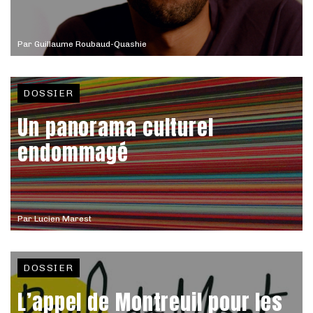
Par
Guillaume Roubaud-Quashie
DOSSIER
Un panorama culturel
endommagé
Par
Lucien Marest
DOSSIER
L’appel de Montreuil pour les