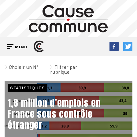
MENU
Choisir un N°
Filtrer par
rubrique
STATISTIQUES
1,8 million d’emplois en
France sous contrôle
étranger