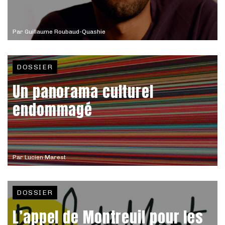
Par
Guillaume Roubaud-Quashie
DOSSIER
Un panorama culturel
endommagé
Par
Lucien Marest
DOSSIER
L’appel de Montreuil pour les