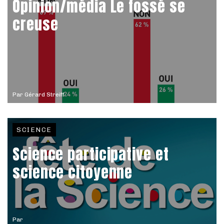
Opinion/média Le fossé se
creuse
Par
Gérard Streiff
SCIENCE
Science participative et
science citoyenne
Par