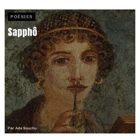
POÉSIES
Sapphô
Par
Ada Souchu