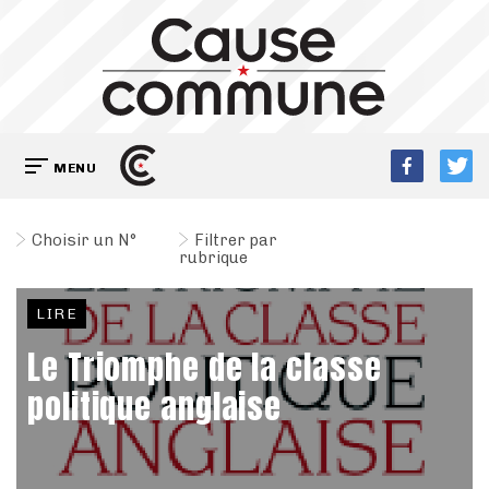
MENU
Choisir un N°
Filtrer par
rubrique
LIRE
Le Triomphe de la classe
politique anglaise