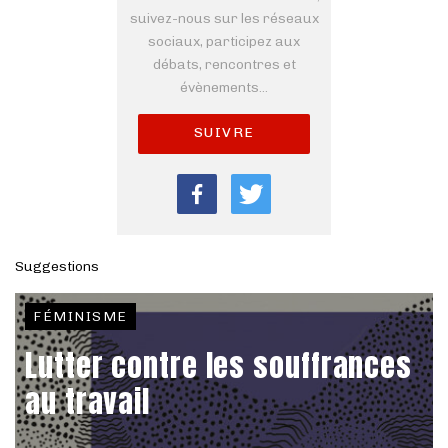
suivez-nous sur les réseaux
sociaux, participez aux
débats, rencontres et
évènements...
SUIVRE
Suggestions
FÉMINISME
Lutter contre les souffrances
au travail