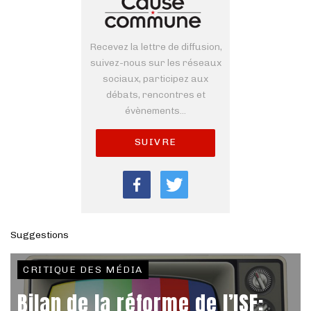
Recevez la lettre de diffusion,
suivez-nous sur les réseaux
sociaux, participez aux
débats, rencontres et
évènements...
SUIVRE
Suggestions
CRITIQUE DES MÉDIA
Bilan de la réforme de l’ISF: