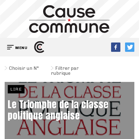
MENU
Choisir un N°
Filtrer par
rubrique
LIRE
Le Triomphe de la classe
politique anglaise