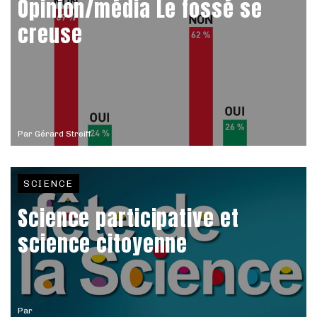
Opinion/média Le fossé se
creuse
Par
Gérard Streiff
SCIENCE
Science participative et
science citoyenne
Par