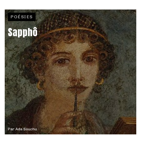
POÉSIES
Sapphô
Par
Ada Souchu