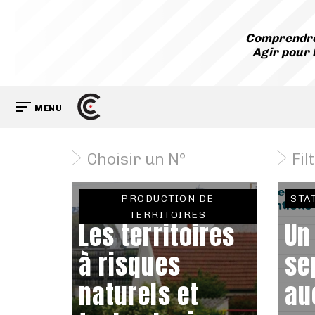
Comprendre
Agir pour 
MENU
Choisir un N°
Fil
PRODUCTION DE
STA
TERRITOIRES
Les territoires
Un
à risques
se
naturels et
au