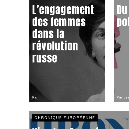
L’engagement
Du
des femmes
po
dans la
révolution
russe
Par
Par
Jea
CHRONIQUE EUROPÉENNE