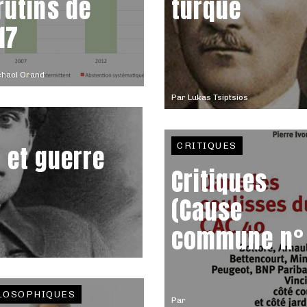
rutins de
turque
17
chael Orand
Par
Lukas Tsiptsios
CRITIQUES
 et guerre
Critiques
(Cause
commune n°
LOSOPHIQUES
Par