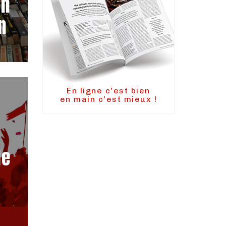
on
n
En ligne c'est bien
en main c'est mieux !
le