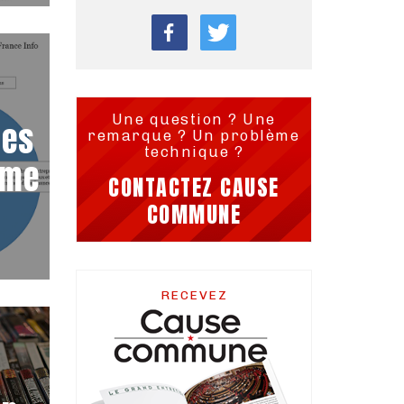
Une question ? Une
les
remarque ? Un problème
technique ?
mme
CONTACTEZ CAUSE
COMMUNE
RECEVEZ