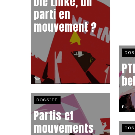
Die Linke, un
parti en
mouvement ?
DOS
PT
be
Par
DOSSIER
Par
Partis et
mouvements
DOS