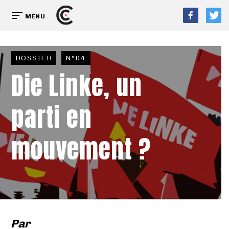
MENU
DOSSIER
N°04
Die Linke, un
parti en
mouvement ?
Par