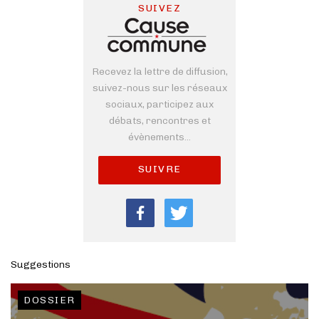
SUIVEZ
Recevez la lettre de diffusion,
suivez-nous sur les réseaux
sociaux, participez aux
débats, rencontres et
évènements...
SUIVRE
Suggestions
DOSSIER