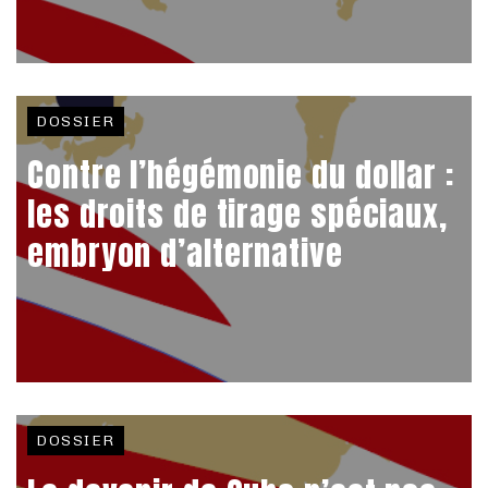
DOSSIER
Contre l’hégémonie du dollar :
les droits de tirage spéciaux,
embryon d’alternative
DOSSIER