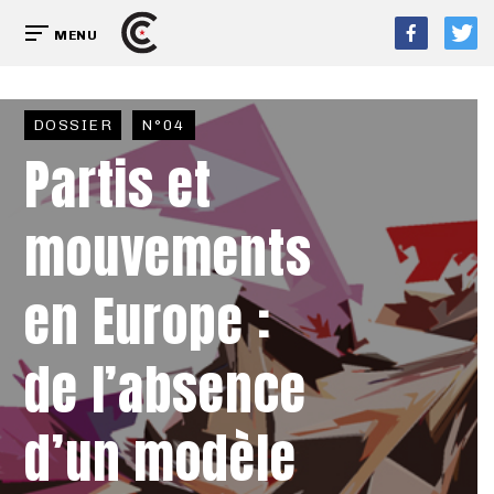
MENU
DOSSIER
N°04
Partis et
mouvements
en Europe :
de l’absence
d’un modèle