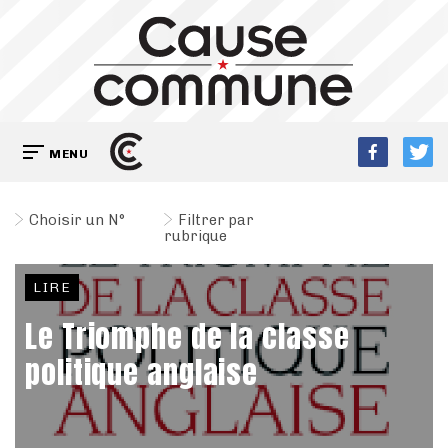
MENU
Choisir un N°
Filtrer par
rubrique
LIRE
Le Triomphe de la classe
politique anglaise