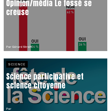
Opinion/média Le fossé se
creuse
Par
Gérard Streiff
SCIENCE
Science participative et
science citoyenne
Par