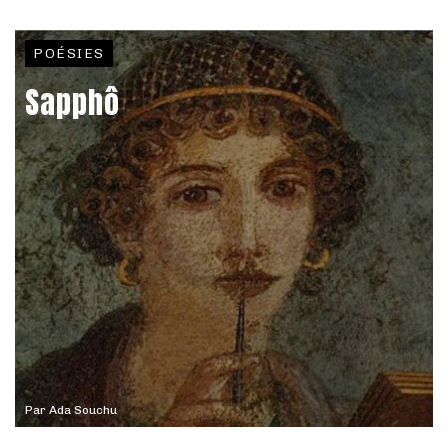
POÉSIES
Sapphô
Par
Ada Souchu