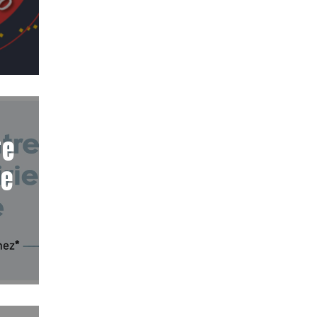
re
ie