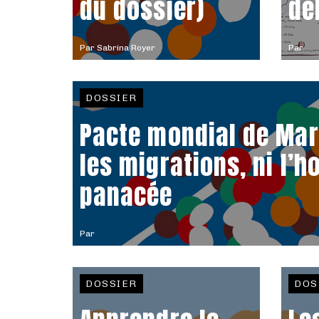
du dossier)
dé
Par
Sabrina Royer
Par
DOSSIER
Pacte mondial de Mar
les migrations, ni l’ho
panacée
Par
DOSSIER
DOS