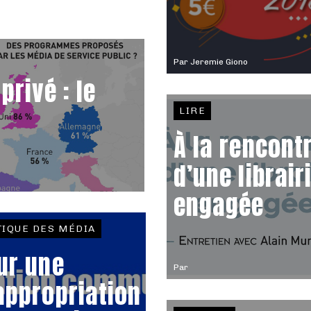
Par
Jeremie Giono
privé : le
LIRE
À la rencont
d’une librair
engagée
TIQUE DES MÉDIA
ur une
Par
appropriation