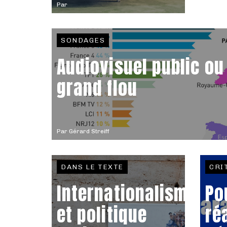
Par
SONDAGES
Audiovisuel public ou 
grand flou
Par
Gérard Streiff
DANS LE TEXTE
CRI
Internationalisme
Po
et politique
ré