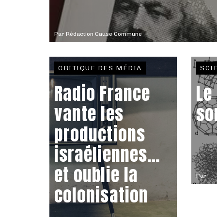
Par
Rédaction Cause Commune
CRITIQUE DES MÉDIA
SCI
Radio France
Le
vante les
so
productions
israéliennes…
et oublie la
Par
colonisation