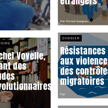
étrangers
Par
Florent Gueguen
DOSSIER
TOIRE
Résistances
chel Vovelle,
aux violence
ant des
des contrôle
udes
migratoires
volutionnaires
Par