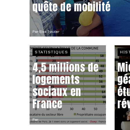
quête de mobilité
Par
Elsa Tyszler
STATISTIQUES
HIS
4,5 millions de
Mi
logements
gé
sociaux en
ét
France
ré
Par