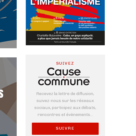
SUIVEZ
s
Recevez la lettre de diffusion,
suivez-nous sur les réseaux
sociaux, participez aux débats,
rencontres et évènements...
SUIVRE