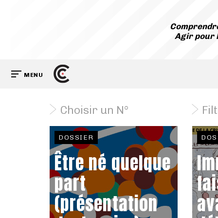
Comprendre
Agir pour 
MENU
Choisir un N°
Fil
DOSSIER
DOS
Être né quelque
Im
part
fa
(présentation
av