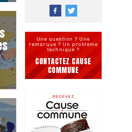
ls
Une question ? Une
es
remarque ? Un problème
technique ?
CONTACTEZ CAUSE
COMMUNE
RECEVEZ
s