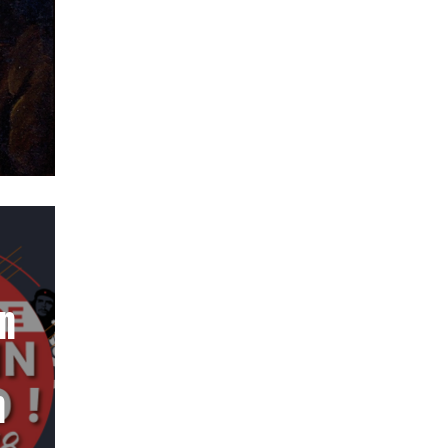
e
un
n