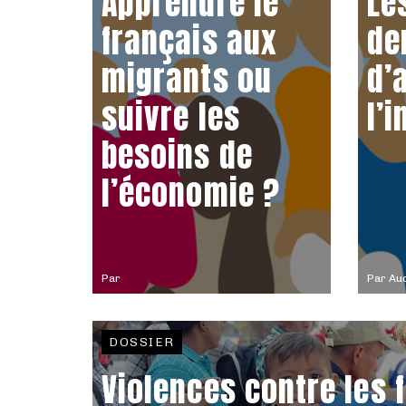
Apprendre le
Le
français aux
de
migrants ou
d’
suivre les
l’i
besoins de
l’économie ?
Par
Par
Aud
DOSSIER
Violences contre les