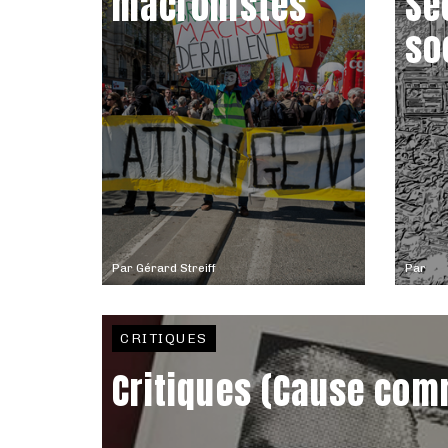
macronistes
Sé
so
Par
Gérard Streiff
Par
CRITIQUES
Critiques (Cause com