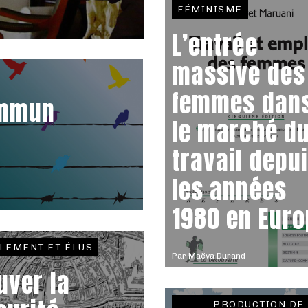
FÉMINISME
L’entrée
massive des
femmes dan
ommun
le marché d
travail depu
les années
1980 en Eur
LEMENT ET ÉLUS
Par
Maëva Durand
uver la
PRODUCTION DE