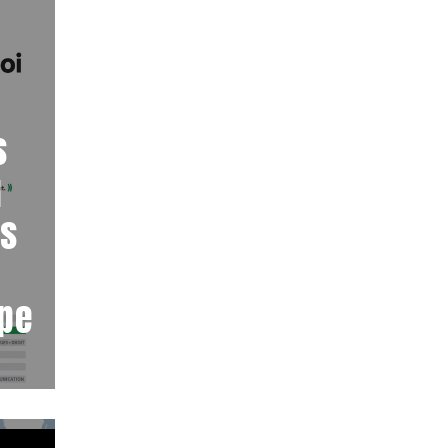
s
u
is
ope