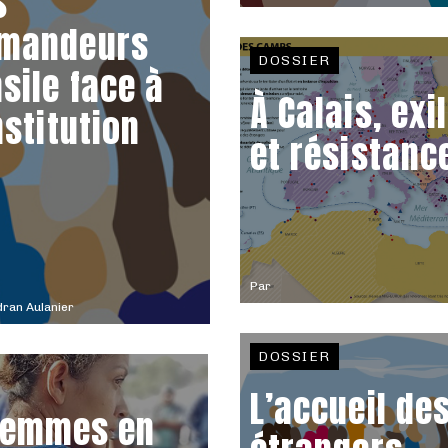
s
mandeurs
DOSSIER
asile face à
À Calais, exi
nstitution
et résistanc
Par
ran Aulanier
DOSSIER
L’accueil de
 femmes en