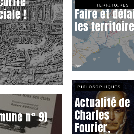
curité
TERRITOIRES
Faire et défa
ciale !
les territoir
Par
PHILOSOPHIQUES
Actualité de
Charles
mune n° 9)
Fourier,