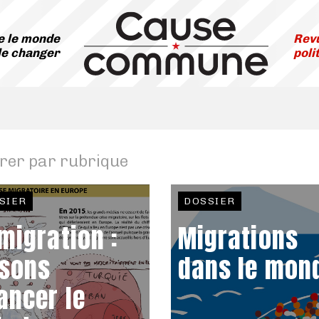
 le monde
Revu
le changer
poli
trer par rubrique
SIER
DOSSIER
migration :
Migrations
isons
dans le mon
ancer le