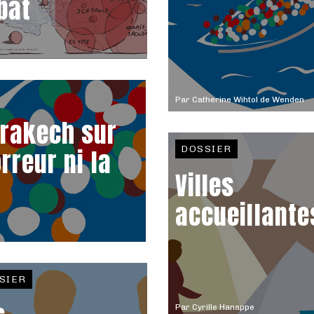
bat
Par
Catherine Wihtol de Wenden
rakech sur
DOSSIER
rreur ni la
Villes
accueillante
SIER
Par
Cyrille Hanappe