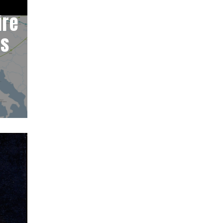
ire
es