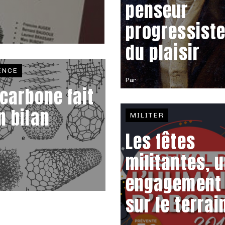
penseur
progressist
du plaisir
ENCE
Par
 carbone fait
n bilan
MILITER
Les fêtes
militantes, 
engagement
sur le terrai