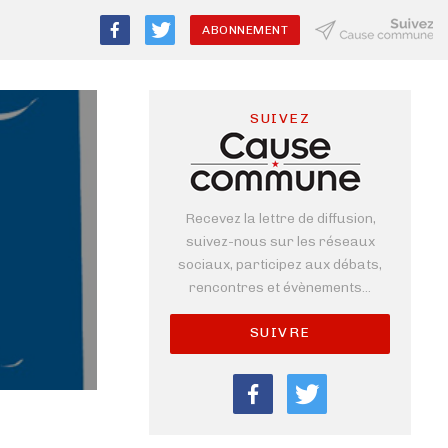
ABONNEMENT
SUIVEZ
Recevez la lettre de diffusion,
suivez-nous sur les réseaux
sociaux, participez aux débats,
rencontres et évènements...
SUIVRE