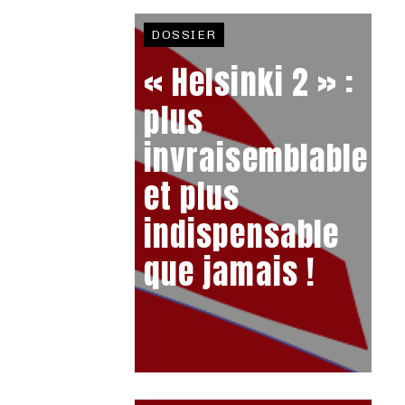
DOSSIER
« Helsinki 2 » :
plus
invraisemblable
et plus
indispensable
que jamais !