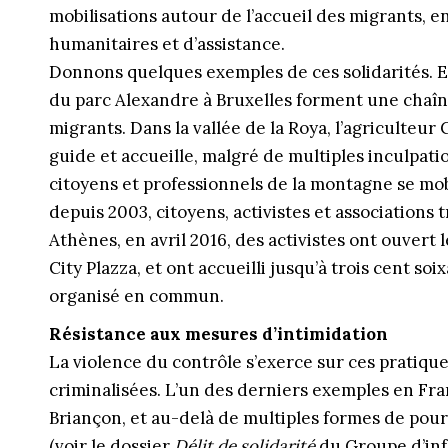
mobilisations autour de l’accueil des migrants,
humanitaires et d’assistance.
Donnons quelques exemples de ces solidarités. En 
du parc Alexandre à Bruxelles forment une chaîn
migrants. Dans la vallée de la Roya, l’agriculteu
guide et accueille, malgré de multiples inculpatio
citoyens et professionnels de la montagne se mobi
depuis 2003, citoyens, activistes et associations t
Athènes, en avril 2016, des activistes ont ouvert 
City Plazza, et ont accueilli jusqu’à trois cent soi
organisé en commun.
Résistance aux mesures d’intimidation
La violence du contrôle s’exerce sur ces pratiques
criminalisées. L’un des derniers exemples en Fran
Briançon, et au-delà de multiples formes de pour
(voir le dossier
Délit de solidarité
du Groupe d’inf