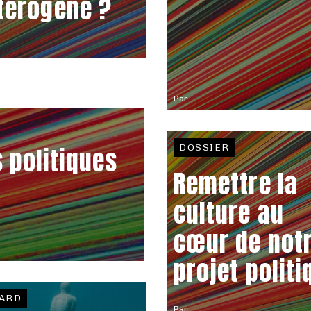
térogène ?
Par
DOSSIER
 politiques
Remettre la
culture au
cœur de not
projet politi
ARD
Par