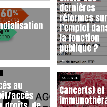
dernières
réformes su
ndialisation
l’emploi dan
la fonction
publique ?
Par
O
SCIENCE
cès au
Cancer(s) et
oit/accès
immunothéra
x droits, de