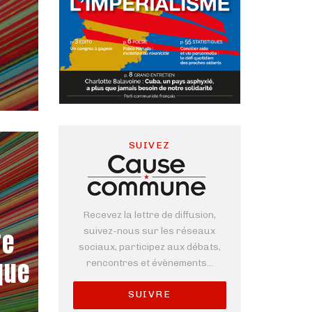
SUIVEZ
Recevez la lettre de diffusion,
re
suivez-nous sur les réseaux
sociaux, participez aux débats,
que
rencontres et évènements...
SUIVRE