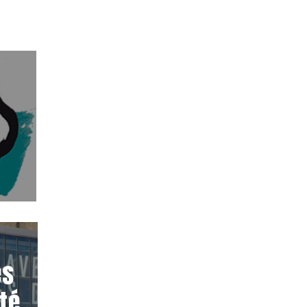
es
té