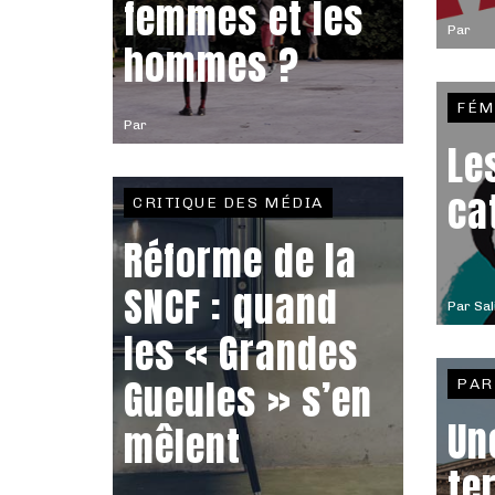
femmes et les
Par
hommes ?
FÉM
Par
Le
ca
CRITIQUE DES MÉDIA
Réforme de la
SNCF : quand
Par
Sal
les « Grandes
Gueules » s’en
PAR
Un
mêlent
te