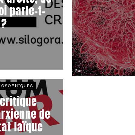
oi parle-t-
 ?
Par
LOSOPHIQUES
 critique
rxienne de
tat laïque