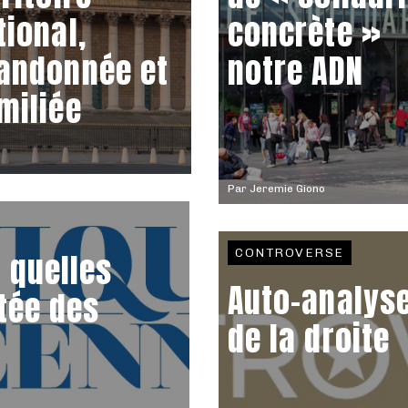
tional,
concrète »
andonnée et
notre ADN
miliée
Par
Jeremie Giono
CONTROVERSE
: quelles
Auto-analys
tée des
de la droite