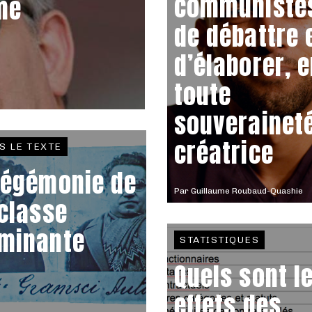
communiste
me
de débattre 
d’élaborer, 
toute
souverainet
créatrice
S LE TEXTE
hégémonie de
Par
Guillaume Roubaud-Quashie
 classe
minante
STATISTIQUES
Quels sont l
effets des