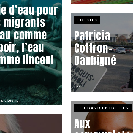
ie d’eau pour
s migrants
POÉSIES
eau comme
Patricia
poir, l’eau
Cottron-
mme linceul
Daubigné
Par
ard Legrip
LE GRAND ENTRETIEN
Aux