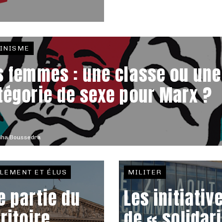
INISME
s femmes : une classe ou une
tégorie de sexe pour Marx ?
iha Boussedra
LEMENT ET ÉLUS
MILITER
e partie du
Les initiativ
rritoire
de « solidari