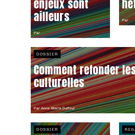
enjeux sont
hé
ailleurs
Par
Par
DOSSIER
Comment refonder les
culturelles
Par
Anne-Marie Duffour
DOSSIER
REG