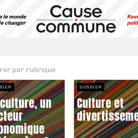
 le monde
Revu
le changer
poli
trer par rubrique
SIER
DOSSIER
 culture, un
Culture et
cteur
divertissem
onomique