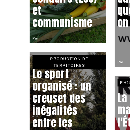
et
qu
communisme
on
Par
PRODUCTION DE
Par
TERRITOIRES
Le sport
organisé : un
PHI
La
creuset des
ma
inégalités
l'É
entre les