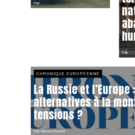
Par
na
ab
hu
Par
CHRONIQUE EUROPÉENNE
La Russie et l’Europe 
alternatives à la mon
tensions ?
Par
Vincent Boulet