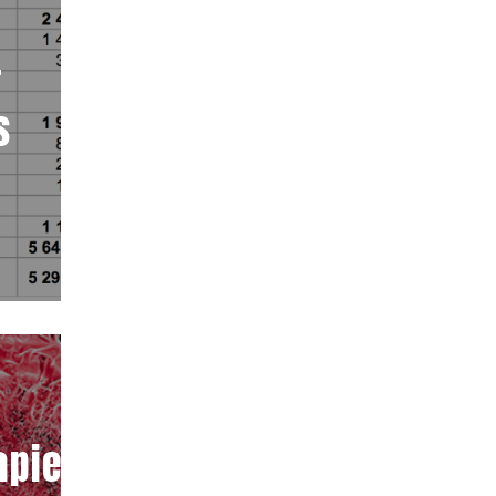
r
s
pie(s)