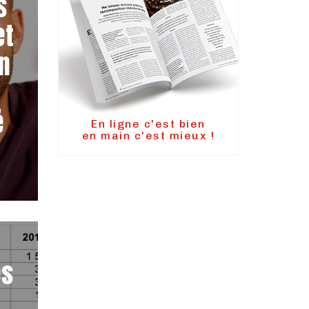
s
et
en
é
En ligne c'est bien
en main c'est mieux !
es