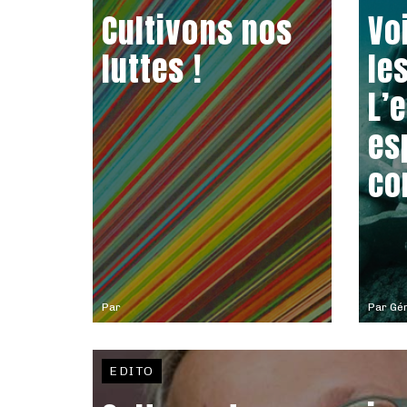
Cultivons nos
Vo
luttes !
le
L’
es
co
Par
Par
Gér
EDITO