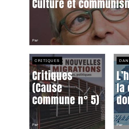
Culture et communis
Par
CRITIQUES
DAN
Critiques
L’
(Cause
la
commune n° 5)
do
Par
Par