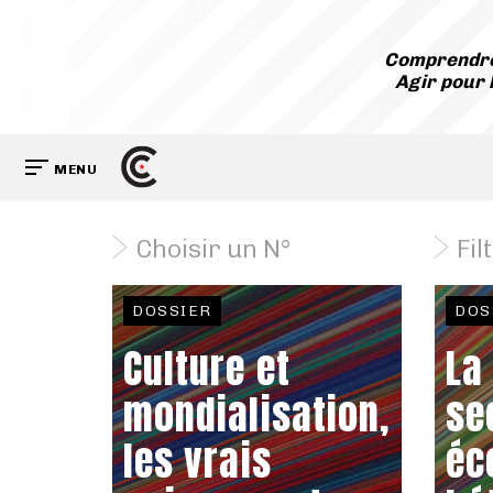
Comprendre
Agir pour 
MENU
Choisir un N°
Fil
DOSSIER
DOS
Culture et
La
mondialisation,
se
les vrais
éc