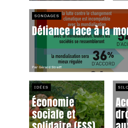
SONDAGES
Défiance face à la mo
Par
Gérard Streiff
IDÉES
SIL
Économie
Ac
sociale et
dr
solidaire (ESS)
au