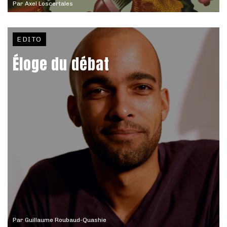
Par
Axel Loscertales
EDITO
Éloge du débat
Par
Guillaume Roubaud-Quashie