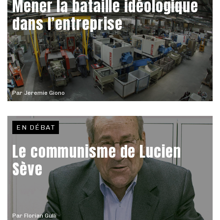
Mener la bataille idéologique
dans l’entreprise
Par
Jeremie Giono
EN DÉBAT
Le communisme de Lucien
Sève
Par
Florian Gulli