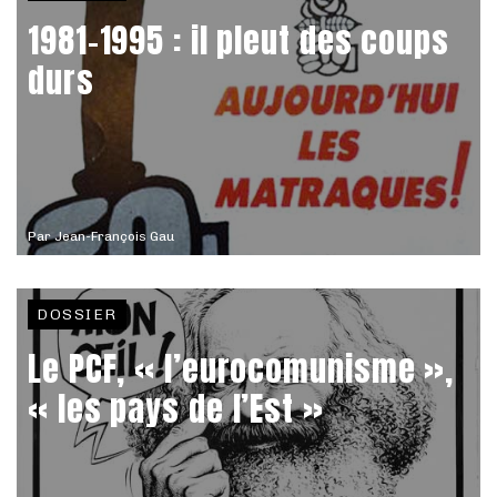
1981-1995 : il pleut des coups
durs
Par
Jean-François Gau
DOSSIER
Le PCF, « l’eurocomunisme »,
« les pays de l’Est »