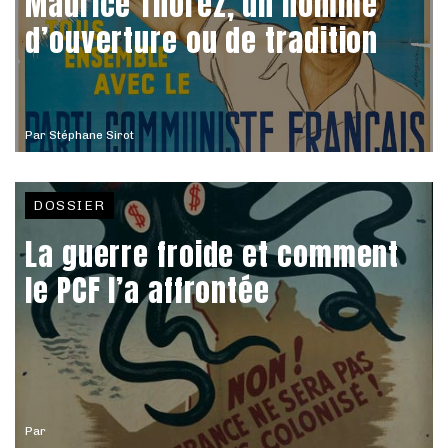
Maurice Thorez, un homme
d’ouverture ou de tradition
Par
Stéphane Sirot
DOSSIER
La guerre froide et comment
le PCF l’a affrontée
Par