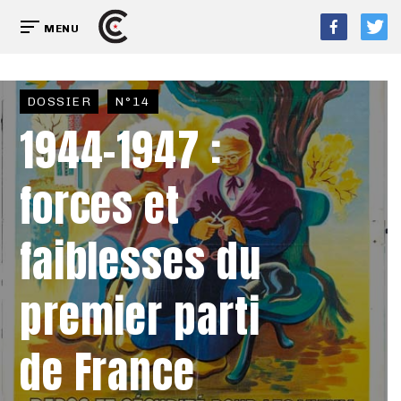
MENU
DOSSIER
N°14
1944-1947 :
forces et
faiblesses du
premier parti
de France