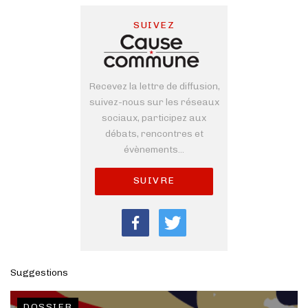
SUIVEZ
Recevez la lettre de diffusion,
suivez-nous sur les réseaux
sociaux, participez aux
débats, rencontres et
évènements...
SUIVRE
Suggestions
DOSSIER