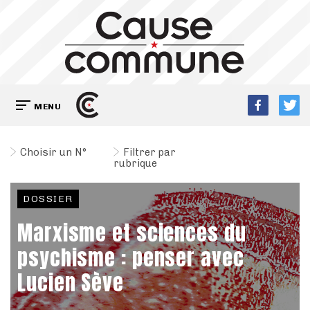
MENU
Choisir un N°
Filtrer par
rubrique
DOSSIER
Marxisme et sciences du
psychisme : penser avec
Lucien Sève