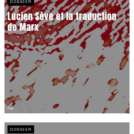
DOSSIER
Lucien Sève et la traduction
de Marx
Par
DOSSIER