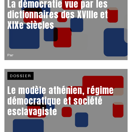
La démocratie vue par les
dictionnaires des XVIIIe et
XIXe siècles
Par
DOSSIER
Le modèle athénien, régime
démocratique et société
esclavagiste