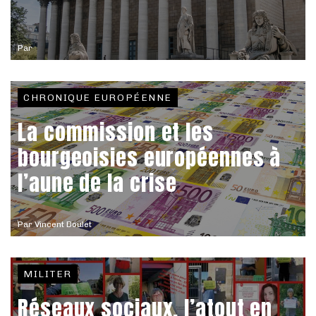
Par
CHRONIQUE EUROPÉENNE
La commission et les
bourgeoisies européennes à
l’aune de la crise
Par
Vincent Boulet
MILITER
Réseaux sociaux, l’atout en