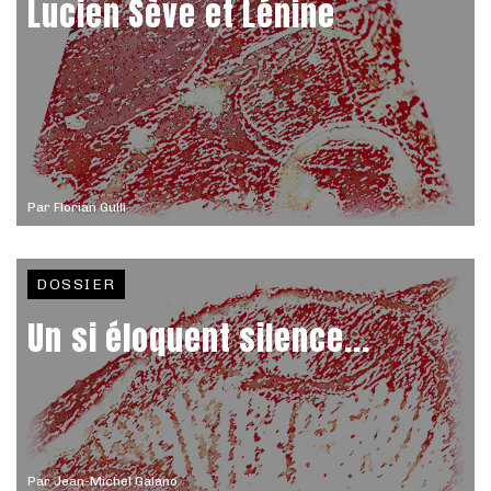
Lucien Sève et Lénine
Par
Florian Gulli
DOSSIER
Un si éloquent silence...
Par
Jean-Michel Galano