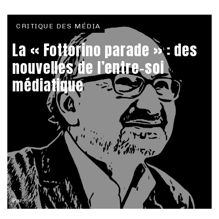
CRITIQUE DES MÉDIA
La « Fottorino parade » : des
nouvelles de l’entre-soi
médiatique
Par