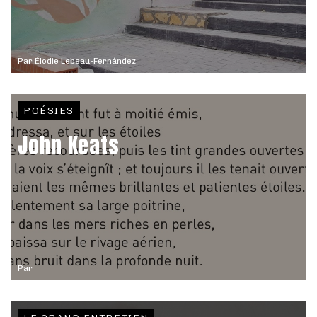
Par
Élodie Lebeau-Fernández
POÉSIES
John Keats
Par