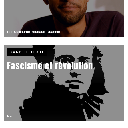
Par
Guillaume Roubaud-Quashie
DANS LE TEXTE
Fascisme et révolution
Par