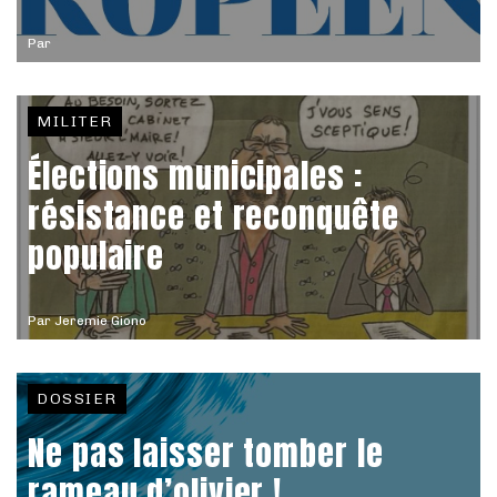
Par
MILITER
Élections municipales :
résistance et reconquête
populaire
Par
Jeremie Giono
DOSSIER
Ne pas laisser tomber le
rameau d’olivier !