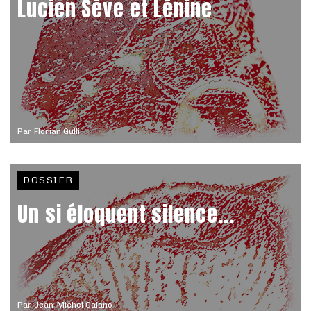
Lucien Sève et Lénine
Par
Florian Gulli
DOSSIER
Un si éloquent silence...
Par
Jean-Michel Galano