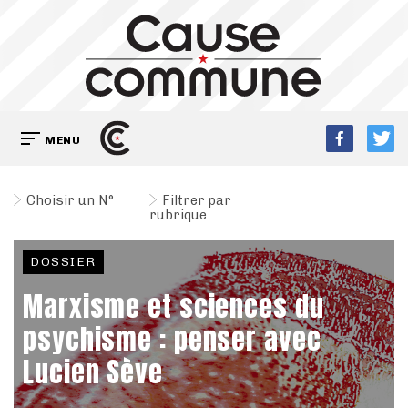
MENU
Choisir un N°
Filtrer par
rubrique
DOSSIER
Marxisme et sciences du
psychisme : penser avec
Lucien Sève