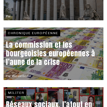
Par
CHRONIQUE EUROPÉENNE
La commission et les
bourgeoisies européennes à
l’aune de la crise
Par
Vincent Boulet
MILITER
Réseaux sociaux, l’atout en