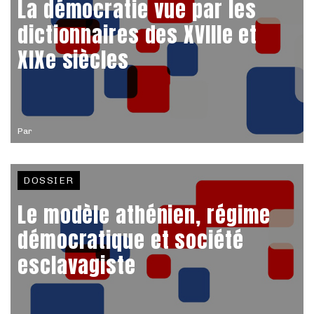
La démocratie vue par les
dictionnaires des XVIIIe et
XIXe siècles
Par
DOSSIER
Le modèle athénien, régime
démocratique et société
esclavagiste