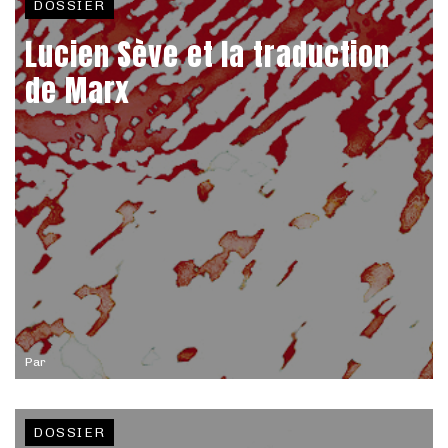
DOSSIER
Lucien Sève et la traduction
de Marx
Par
DOSSIER