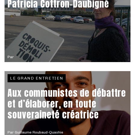
Patricia Cottron-Daubigné
Par
LE GRAND ENTRETIEN
Aux communistes de débattre
et d’élaborer, en toute
souveraineté créatrice
Par
Guillaume Roubaud-Quashie