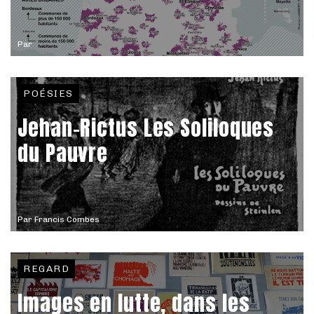
Par
POÉSIES
Jehan-Rictus Les Soliloques
du Pauvre
Par
Francis Combes
REGARD
Images en lutte, dans les