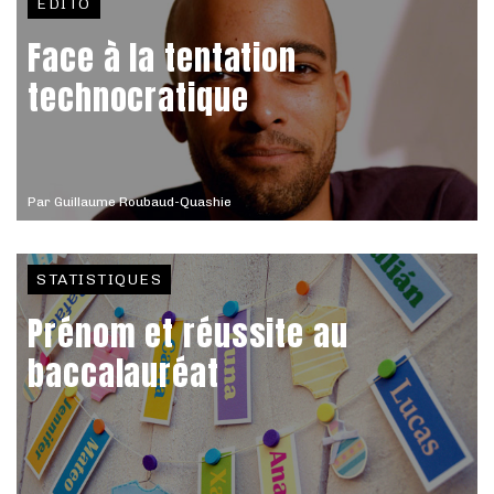
EDITO
Face à la tentation
technocratique
Par
Guillaume Roubaud-Quashie
STATISTIQUES
Prénom et réussite au
baccalauréat