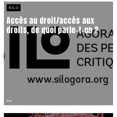
SILO
Accès au droit/accès aux
droits, de quoi parle-t-on ?
Par