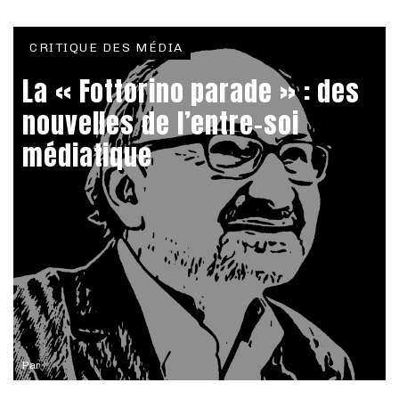
CRITIQUE DES MÉDIA
La « Fottorino parade » : des
nouvelles de l’entre-soi
médiatique
Par