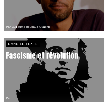
Par
Guillaume Roubaud-Quashie
DANS LE TEXTE
Fascisme et révolution
Par