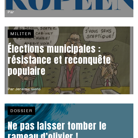
Par
MILITER
Élections municipales :
résistance et reconquête
populaire
Par
Jeremie Giono
DOSSIER
Ne pas laisser tomber le
rameau d’olivier !