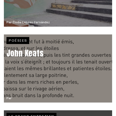
Par
Élodie Lebeau-Fernández
POÉSIES
John Keats
Par