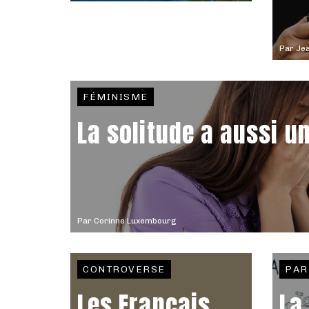
Par
Jea
FÉMINISME
La solitude a aussi u
Par
Corinne Luxembourg
CONTROVERSE
PAR
Les Français
La