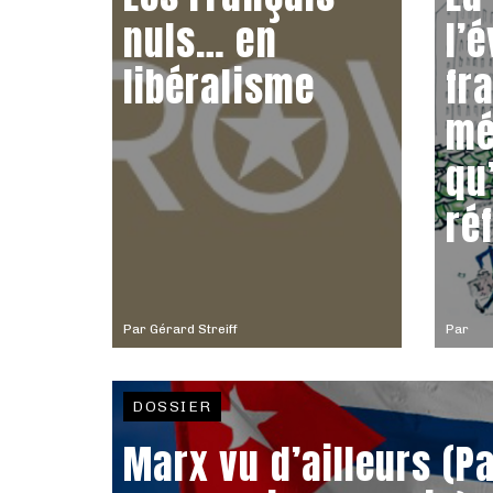
nuls… en
l’
libéralisme
fr
mé
qu
ré
Par
Gérard Streiff
Par
DOSSIER
Marx vu d’ailleurs (Pa