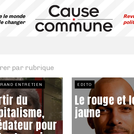
 le monde
Revu
le changer
poli
trer par rubrique
GRAND ENTRETIEN
EDITO
rtir du
Le rouge et l
pitalisme,
jaune
édateur pour