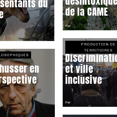
désintoxiqu
ésentants du
de la CAME
e
Par
PRODUCTION DE
TERRITOIRES
Discriminati
LOSOPHIQUES
thusser en
et ville
rspective
inclusive
Par