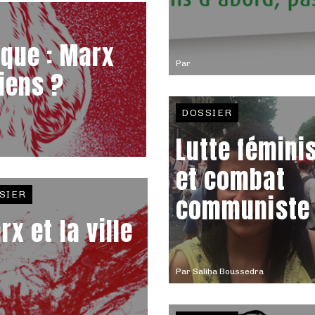
ique : Marx
Par
iens ?
DOSSIER
Lutte fémini
et combat
SIER
communiste
rx et la ville
Par
Saliha Boussedra