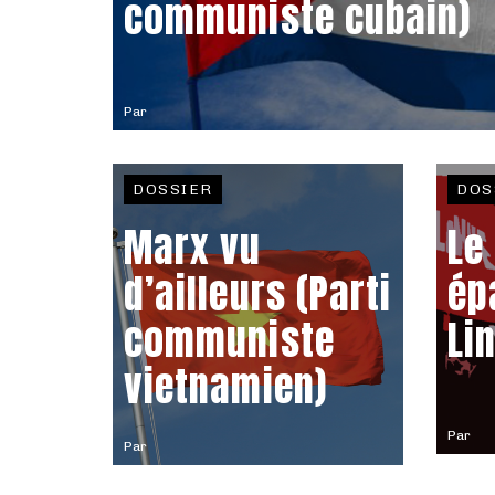
communiste cubain)
Par
DOSSIER
DOS
Marx vu
Le
d’ailleurs (Parti
ép
communiste
Li
vietnamien)
Par
Par