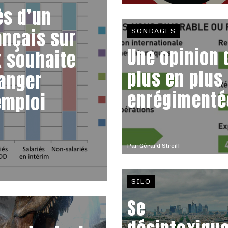
ès d’un
ançais sur
SONDAGES
Une opinion 
x souhaite
plus en plus
anger
enrégimenté
emploi
Par
Gérard Streiff
SILO
Se