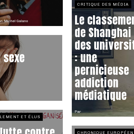
CRITIQUE DES MÉDIA
Le classeme
n-Michel Galano
de Shanghai
des universi
n sexe
: une
pernicieuse
addiction
médiatique
Par
LEMENT ET ÉLUS
 lutte contre
CHRONIQUE EUROPÉEN