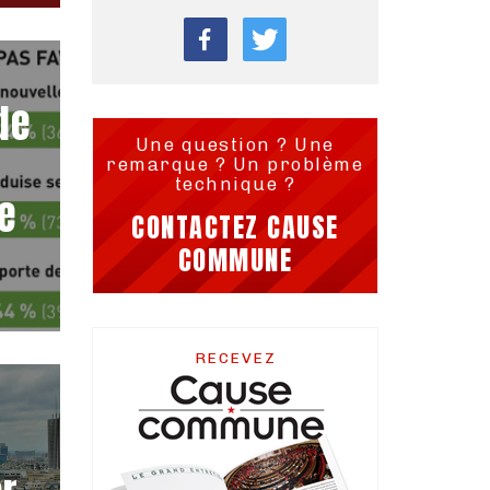
de
Une question ? Une
remarque ? Un problème
technique ?
e
CONTACTEZ CAUSE
COMMUNE
RECEVEZ