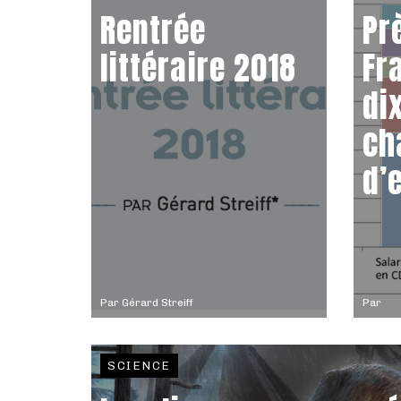
Rentrée
Pr
littéraire 2018
Fr
di
ch
d’
Par
Gérard Streiff
Par
SCIENCE