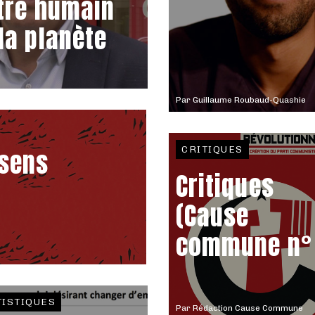
être humain
 la planète
Par
Guillaume Roubaud-Quashie
CRITIQUES
 sens
Critiques
(Cause
commune n° 
TISTIQUES
Par
Rédaction Cause Commune