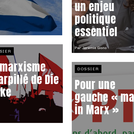
un enjeu
politique
essentiel
Par
Jeremie Giono
SIER
 marxisme
DOSSIER
arpillé de Die
Pour une
nke
gauche « m
in Marx »