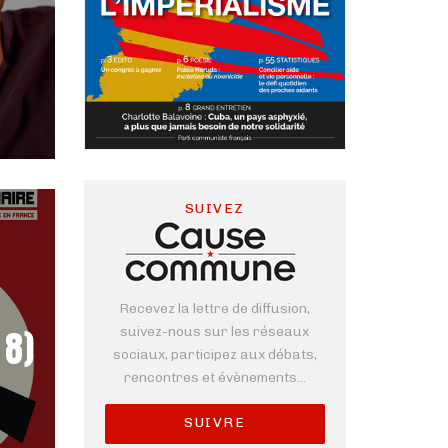
SUIVEZ
Recevez la lettre de diffusion,
8)
suivez-nous sur les réseaux
sociaux, participez aux débats,
rencontres et évènements...
SUIVRE