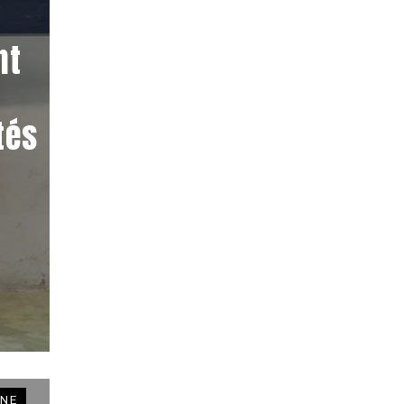
nt
tés
NE