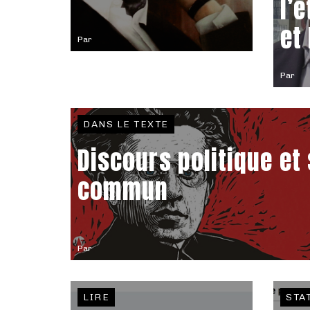
l’
et
Par
Par
DANS LE TEXTE
Discours politique et
commun
Par
LIRE
STA