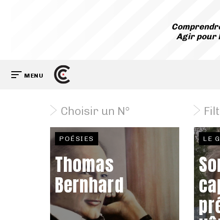
Comprendre
Agir pour 
MENU
Choisir un N°
Fil
POÉSIES
LE 
Thomas
So
Bernhard
ca
pr