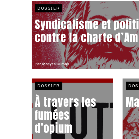
DOSSIER
Syndicalisme et polit
contre la charte d’Am
Par
Maryse Dumas
DOSSIER
DOS
À travers les
Ma
fumées
d’opium