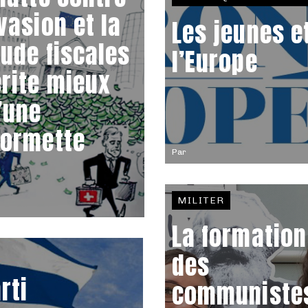
évasion et la
Les jeunes e
aude fiscales
l’Europe
rite mieux
’une
formette
Par
MILITER
La formation
des
rti
communiste