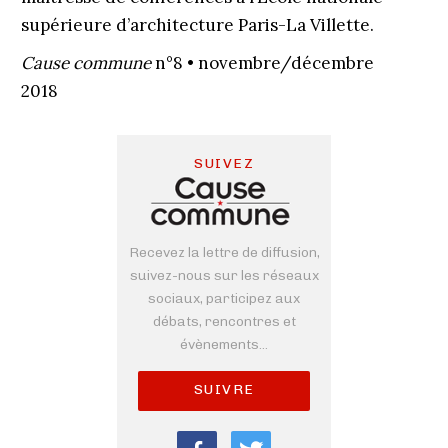
supérieure d’architecture Paris-La Villette.
Cause commune
n°8 • novembre/décembre
2018
SUIVEZ
Recevez la lettre de diffusion,
suivez-nous sur les réseaux
sociaux, participez aux
débats, rencontres et
évènements...
SUIVRE