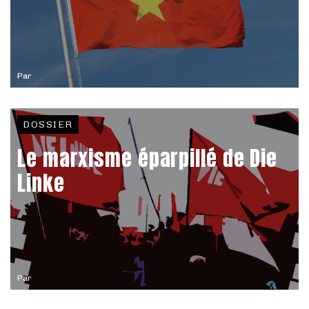
Par
DOSSIER
Le marxisme éparpillé de Die
Linke
Par