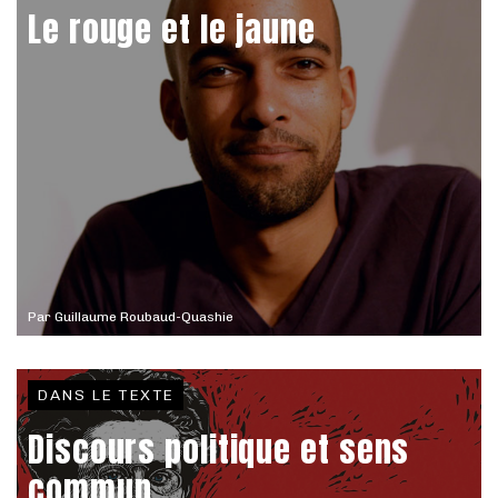
Le rouge et le jaune
Par
Guillaume Roubaud-Quashie
DANS LE TEXTE
Discours politique et sens
commun