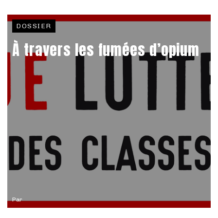
DOSSIER
À travers les fumées d’opium
Par