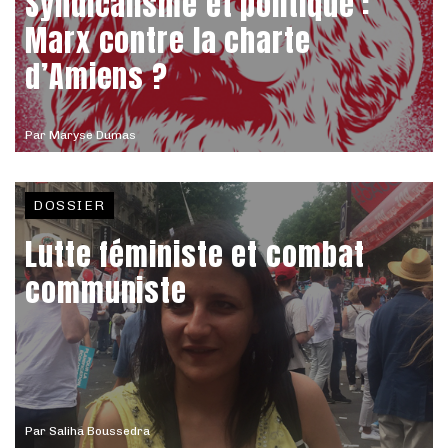
Syndicalisme et politique :
Marx contre la charte
d’Amiens ?
Par
Maryse Dumas
DOSSIER
Lutte féministe et combat
communiste
Par
Saliha Boussedra