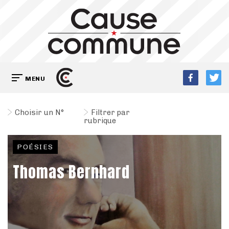
MENU
Choisir un N°
Filtrer par
rubrique
POÉSIES
Thomas Bernhard