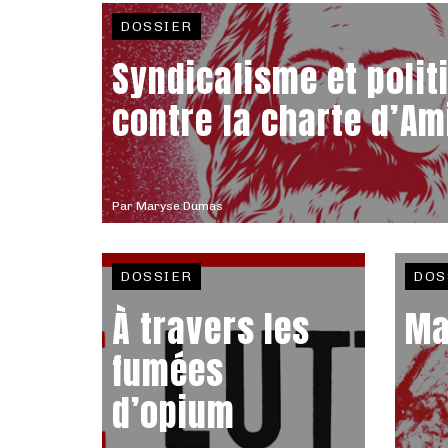
DOSSIER
Syndicalisme et polit
contre la charte d’Am
Par
Maryse Dumas
DOSSIER
DOS
À travers les
Ma
fumées
d’opium