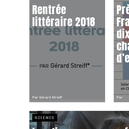
Rentrée
Pr
littéraire 2018
Fr
di
ch
d’
Par
Gérard Streiff
Par
SCIENCE