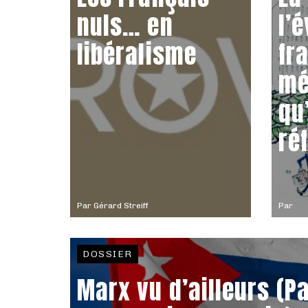
nuls… en
l’
libéralisme
fr
mé
qu
ré
Par
Gérard Streiff
Par
DOSSIER
Marx vu d’ailleurs (Pa