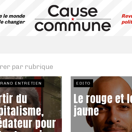
 le monde
Revu
le changer
poli
trer par rubrique
GRAND ENTRETIEN
EDITO
rtir du
Le rouge et l
pitalisme,
jaune
édateur pour