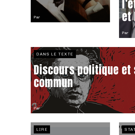
l’
et
Par
Par
DANS LE TEXTE
Discours politique et
commun
Par
LIRE
STA