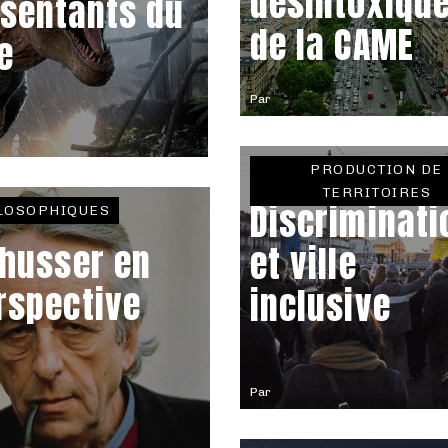
désintoxiqu
ésentants du
de la CAME
e
Par
PRODUCTION DE
TERRITOIRES
Discriminati
LOSOPHIQUES
thusser en
et ville
rspective
inclusive
Par