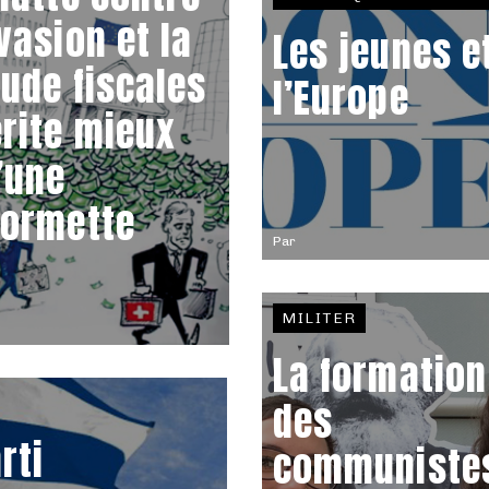
évasion et la
Les jeunes e
aude fiscales
l’Europe
rite mieux
’une
formette
Par
MILITER
La formation
des
rti
communiste