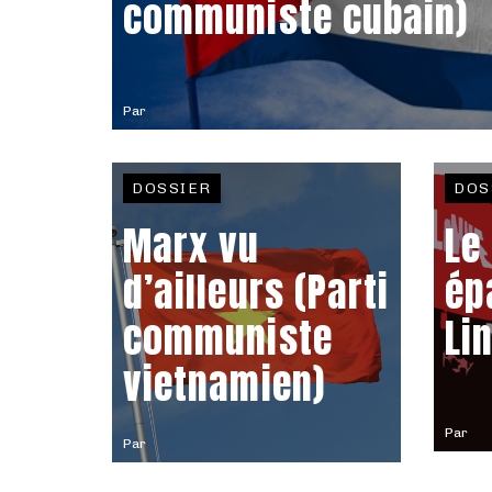
communiste cubain)
Par
DOSSIER
DOS
Marx vu
Le
d’ailleurs (Parti
ép
communiste
Li
vietnamien)
Par
Par