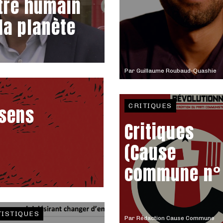
être humain
 la planète
Par
Guillaume Roubaud-Quashie
CRITIQUES
 sens
Critiques
(Cause
commune n° 
TISTIQUES
Par
Rédaction Cause Commune