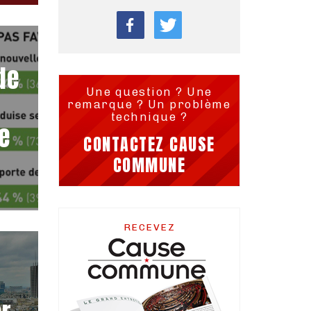
de
Une question ? Une
remarque ? Un problème
technique ?
e
CONTACTEZ CAUSE
COMMUNE
RECEVEZ