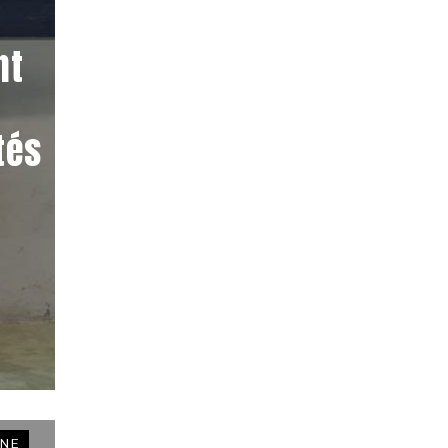
nt
tés
NE