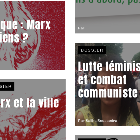
ique : Marx
Par
iens ?
DOSSIER
Lutte fémini
et combat
SIER
communiste
rx et la ville
Par
Saliha Boussedra