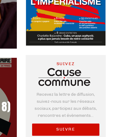
SUIVEZ
Recevez la lettre de diffusion,
8)
suivez-nous sur les réseaux
sociaux, participez aux débats,
rencontres et évènements...
SUIVRE