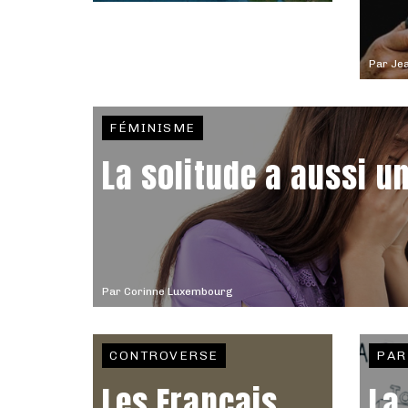
Par
Jea
FÉMINISME
La solitude a aussi u
Par
Corinne Luxembourg
CONTROVERSE
PAR
Les Français
La