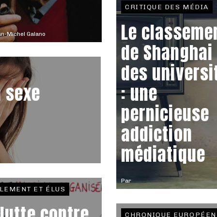
CRITIQUE DES MÉDIA
Le classeme
n-Michel Galano
de Shanghai
des universi
n sexe
: une
pernicieuse
addiction
médiatique
Par
LEMENT ET ÉLUS
 lutte contre
CHRONIQUE EUROPÉEN