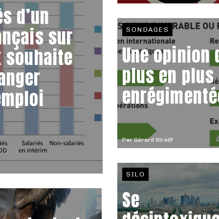
ès d’un
ançais sur
SONDAGES
Une opinion 
x souhaite
plus en plus
anger
enrégimenté
emploi
Par
Gérard Streiff
SILO
Se