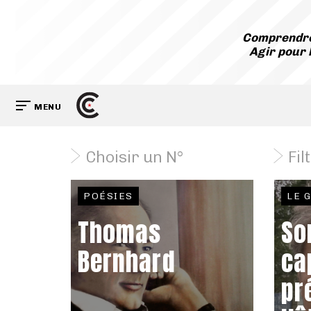
Comprendre
Agir pour 
MENU
Choisir un N°
Fil
POÉSIES
LE 
Thomas
So
Bernhard
ca
pr