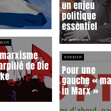
un enjeu
politique
essentiel
Par
Jeremie Giono
SIER
 marxisme
DOSSIER
arpillé de Die
Pour une
nke
gauche « m
in Marx »