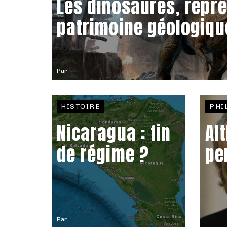
Les dinosaures, repr
patrimoine géologiqu
Par
HISTOIRE
PHI
Nicaragua : fin
Al
de régime ?
pe
Par