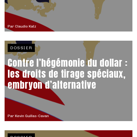
Par
Claudio Katz
DOSSIER
Contre l’hégémonie du dollar :
les droits de tirage spéciaux,
embryon d’alternative
Par
Kevin Guillas-Cavan