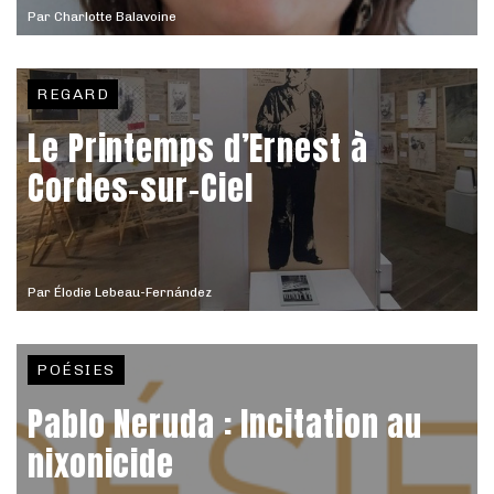
Par
Charlotte Balavoine
REGARD
Le Printemps d’Ernest à
Cordes-sur-Ciel
Par
Élodie Lebeau-Fernández
POÉSIES
Pablo Neruda : Incitation au
nixonicide