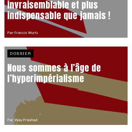
invraisemblable et plus
indispensable que jamais !
Par
Francis Wurtz
DOSSIER
Nous sommes à l’âge de
l’hyperimpérialisme
Par
Vijay Prashad