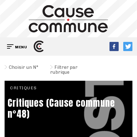
MENU
Choisir un N°
Filtrer par
rubrique
CRITIQUES
Critiques (Cause commune
n°48)