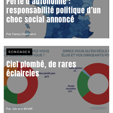
Perte d’autonomie :
responsabilité politique d’un
choc social annoncé
Par
Fanny Charnière
SONDAGES
Ciel plombé, de rares
éclaircies
Par
Gérard Streiff