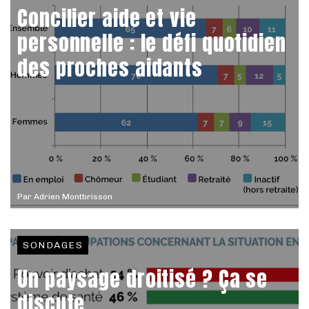
Concilier aide et vie
personnelle : le défi quotidien
des proches aidants
Par
Adrien Montbrisson
SONDAGES
Un paysage droitisé ? Ça se
discute