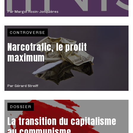
Par
Margot Rosin-Jonquières
CONTROVERSE
Narcotrafic, le profit
maximum
Par
Gérard Streiff
DOSSIER
La transition du capitalisme
au communisme