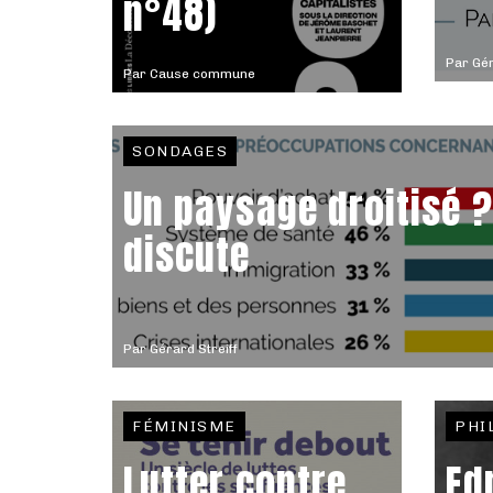
n°48)
Par
Gér
Par
Cause commune
SONDAGES
Un paysage droitisé ?
discute
Par
Gérard Streiff
FÉMINISME
PHI
Lutter contre
Ed