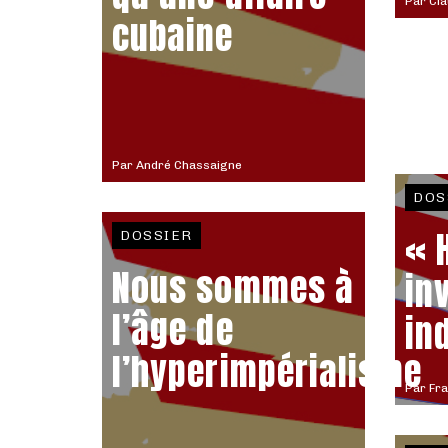
Par
Cla
cubaine
Par
André Chassaigne
DOS
« 
DOSSIER
Nous sommes à
in
l’âge de
in
l’hyperimpérialisme
Par
Fra