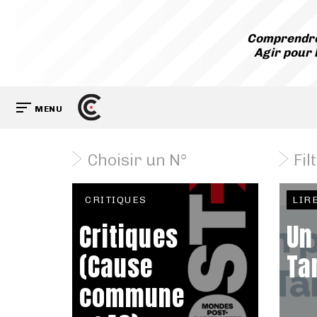
Comprendre
Agir pour 
MENU
Choisir un N°
Fil
CRITIQUES
LIR
Critiques
Un
(Cause
Ta
commune