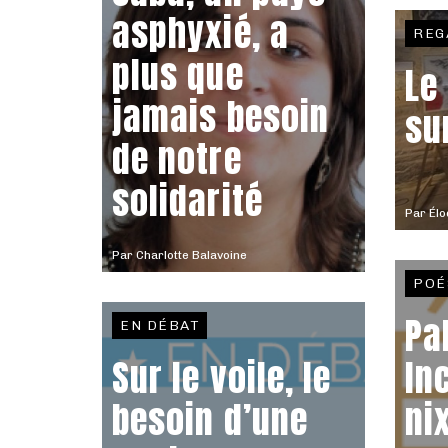
asphyxié, a
REG
plus que
Le
jamais besoin
su
de notre
solidarité
Par
Élo
Par
Charlotte Balavoine
POÉ
Pa
EN DÉBAT
Sur le voile, le
In
besoin d’une
ni