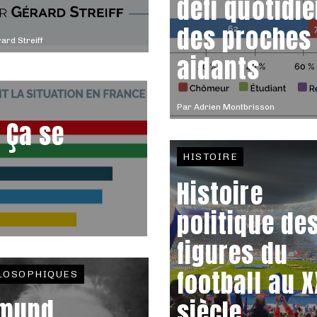
défi quotidi
des proches
ard Streiff
aidants
Par
Adrien Montbrisson
 Ça se
HISTOIRE
Histoire
politique de
figures du
football au 
LOSOPHIQUES
mund
siècle