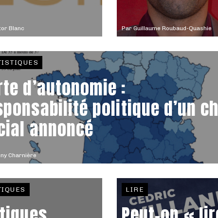
tor Blanc
Par
Guillaume Roubaud-Quashie
TISTIQUES
rte d’autonomie :
sponsabilité politique d’un c
cial annoncé
ny Charnière
TIQUES
LIRE
itiques
Peut-on « lir