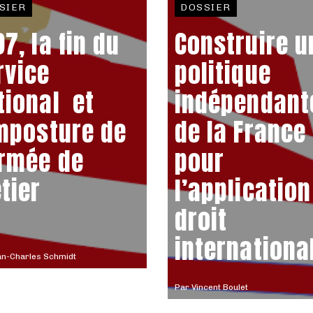
SIER
DOSSIER
7, la fin du
Construire u
rvice
politique
tional et
indépendant
imposture de
de la France
armée de
pour
tier
l’application
droit
internationa
an-Charles Schmidt
Par
Vincent Boulet