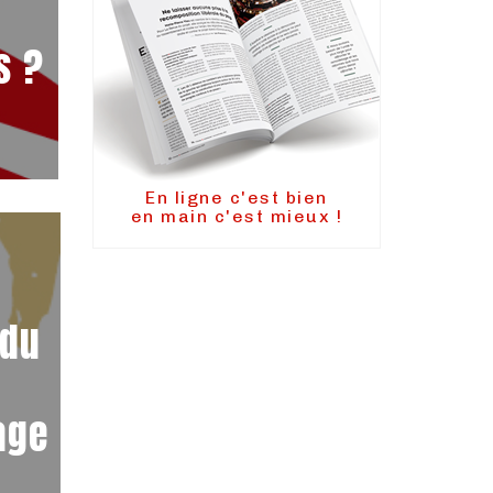
s ?
En ligne c'est bien
en main c'est mieux !
 du
age