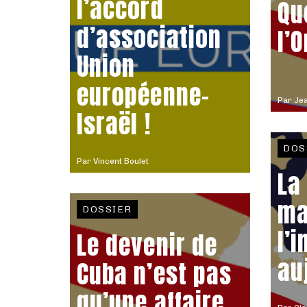
l’accord
Qu
d’association
l’
Union
européenne-
Par
Jea
Israël !
DOS
Par
Vincent Boulet
La
ma
DOSSIER
l’
Le devenir de
au
Cuba n’est pas
qu’une affaire