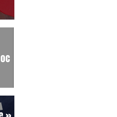
hoc
e »