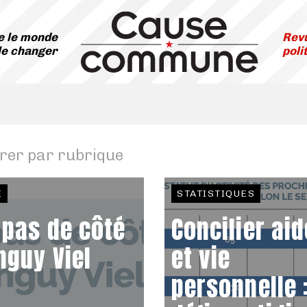
 le monde
Revu
le changer
poli
trer par rubrique
E
STATISTIQUES
 pas de côté
Concilier aid
nguy Viel
et vie
personnelle :