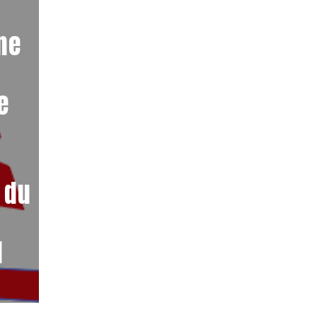
ne
e
 du
l