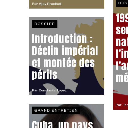
DOS
Par
Vijay Prashad
199
DOSSIER
se
Introduction :
na
Déclin impérial
l’
et montée des
l’
périls
mé
Par
Constantin Lopez
Par
Je
GRAND ENTRETIEN
Cuba, un pays