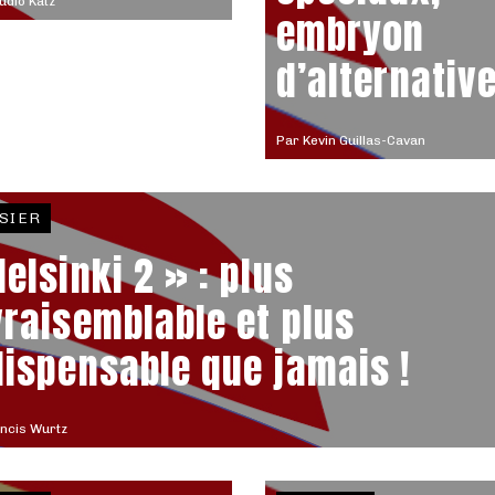
udio Katz
embryon
d’alternativ
Par
Kevin Guillas-Cavan
SIER
Helsinki 2 » : plus
vraisemblable et plus
dispensable que jamais !
ncis Wurtz