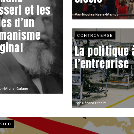
sserl et les
Par
Nicolas Kssis-Martov
ies d’un
manisme
CONTROVERSE
iginal
La politique 
l’entreprise
n-Michel Galano
Par
Gérard Streiff
SIER