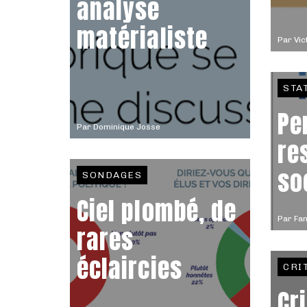
analyse
matérialiste
Par
Vic
STA
Pe
Par
Dominique Josse
re
so
SONDAGES
Ciel plombé, de
Par
Fan
rares
éclaircies
CRI
Cr