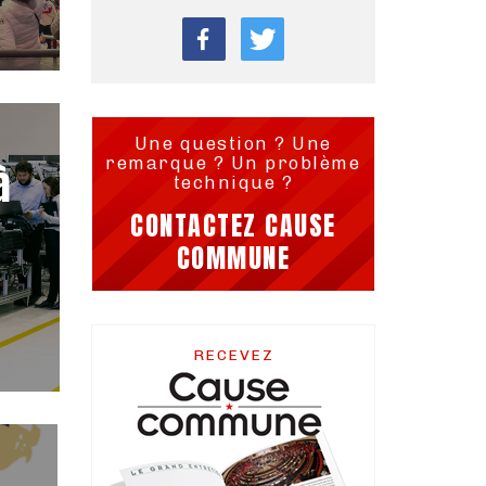
Une question ? Une
remarque ? Un problème
à
technique ?
CONTACTEZ CAUSE
COMMUNE
RECEVEZ