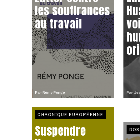
les souffrances
Hu
au travail
vo
hu
or
Par
Rémy Ponge
Par
Jea
CHRONIQUE EUROPÉENNE
Suspendre
DOS