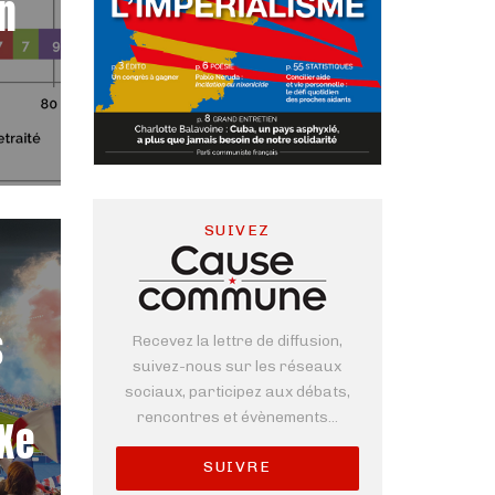
en
SUIVEZ
s
Recevez la lettre de diffusion,
suivez-nous sur les réseaux
sociaux, participez aux débats,
rencontres et évènements...
XXe
SUIVRE