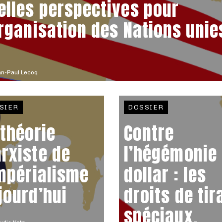
elles perspectives pour
Organisation des Nations unie
n-Paul Lecoq
SIER
DOSSIER
 théorie
Contre
rxiste de
l’hégémonie
impérialisme
dollar : les
jourd’hui
droits de tir
spéciaux,