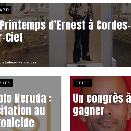
ARD
 Printemps d’Ernest à Cordes
r-Ciel
die Lebeau-Fernández
SIES
EDITO
blo Neruda :
Un congrès 
citation au
gagner
xonicide