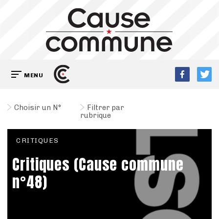
MENU
Choisir un N°
Filtrer par
rubrique
CRITIQUES
Critiques (Cause commune
n°48)