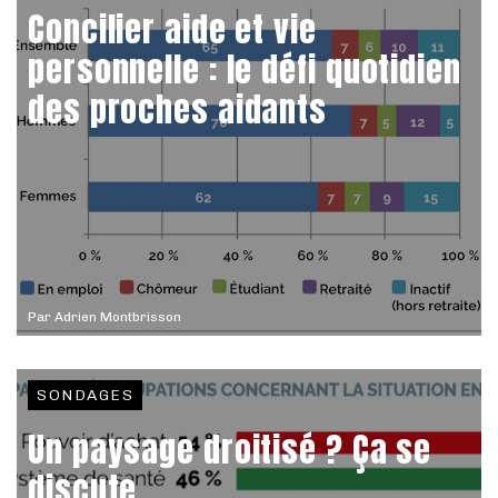
Concilier aide et vie
personnelle : le défi quotidien
des proches aidants
Par
Adrien Montbrisson
SONDAGES
Un paysage droitisé ? Ça se
discute