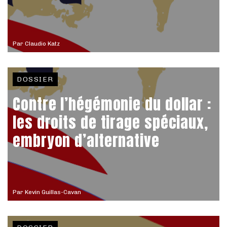
Par
Claudio Katz
DOSSIER
Contre l’hégémonie du dollar :
les droits de tirage spéciaux,
embryon d’alternative
Par
Kevin Guillas-Cavan