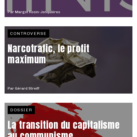
Par
Margot Rosin-Jonquières
CONTROVERSE
Narcotrafic, le profit
maximum
Par
Gérard Streiff
DOSSIER
La transition du capitalisme
au communisme