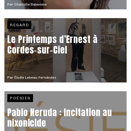
Par
Charlotte Balavoine
REGARD
Le Printemps d’Ernest à
Cordes-sur-Ciel
Par
Élodie Lebeau-Fernández
POÉSIES
Pablo Neruda : Incitation au
nixonicide