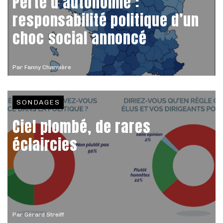
Perte d’autonomie :
responsabilité politique d’un
choc social annoncé
Par
Fanny Charnière
SONDAGES
Ciel plombé, de rares
éclaircies
Par
Gérard Streiff