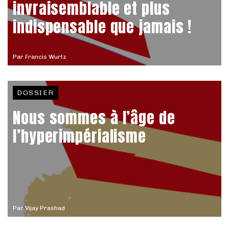
invraisemblable et plus
indispensable que jamais !
Par
Francis Wurtz
DOSSIER
Nous sommes à l’âge de
l’hyperimpérialisme
Par
Vijay Prashad