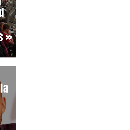
n
d
s »
la