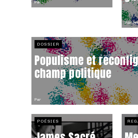
Par
Par
Jea
DOSSIER
Populisme et reconfi
champ politique
Par
POÉSIES
REG
James Sacré
Me