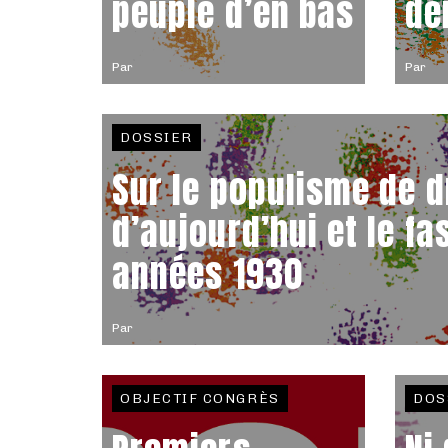
peuple d’en bas
dé
Par
Par
DOSSIER
Sur le populisme de d
d’aujourd’hui et le f
années 1930
Par
OBJECTIF CONGRÈS
DOS