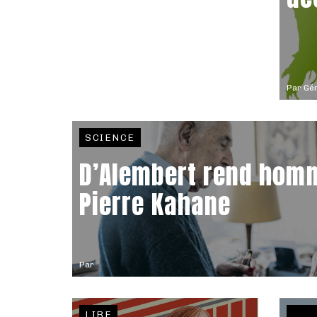
Par
Gér
SCIENCE
D’Alembert rend hom
Pierre Kahane
Par
LIRE