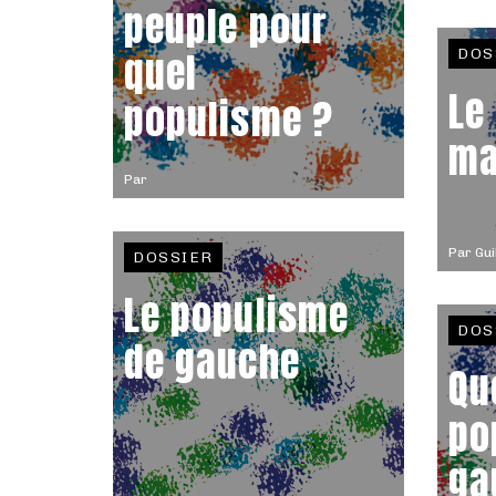
peuple pour
quel
DOS
Le
populisme ?
ma
Par
Par
Gu
DOSSIER
Le populisme
DOS
de gauche
Qu
po
ga