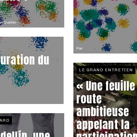
n Quetier
Par
guration du
LE GRAND ENTRETIEN
« Une feuille
route
ambitieuse
appelant la
ARD
dellín, une