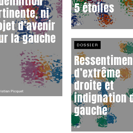
 définition
5 étoiles
rtinente, ni
ojet d’avenir
Par
ur la gauche
DOSSIER
Ressentimen
d’extrême
droite et
istian Picquet
indignation 
gauche
Par