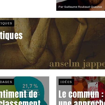
Par
Guillaume Roubaud-Quashie
TIQUES
itiques
DAGES
IDÉES
ntiment de
Le commun :
classement
une approch