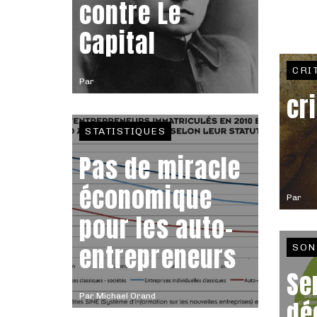
contre Le
Capital
CRI
Par
cr
STATISTIQUES
Pas de miracle
économique
Par
pour les auto-
entrepreneurs
SON
Se
Par
Michael Orand
dé