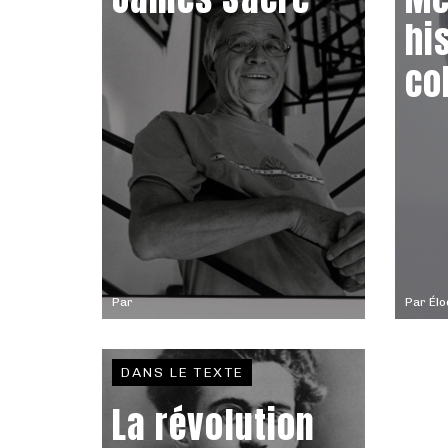
hi
co
Par
Par
Élo
DANS LE TEXTE
La révolution