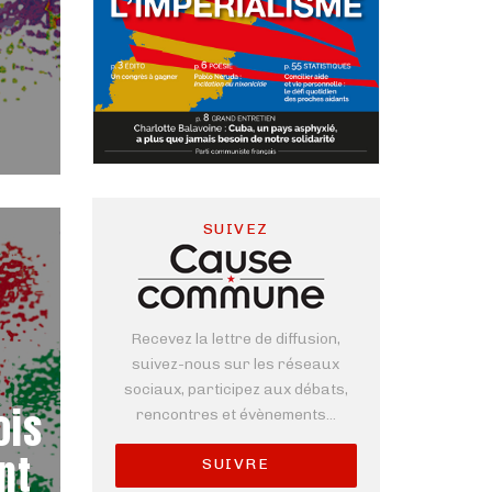
SUIVEZ
Recevez la lettre de diffusion,
suivez-nous sur les réseaux
sociaux, participez aux débats,
ois
rencontres et évènements...
nt
SUIVRE