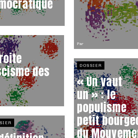
mocratique
Par
roite
DOSSIER
ascisme des
« Un vaut
un » : le
populisme
petit bourge
SIER
du Mouveme