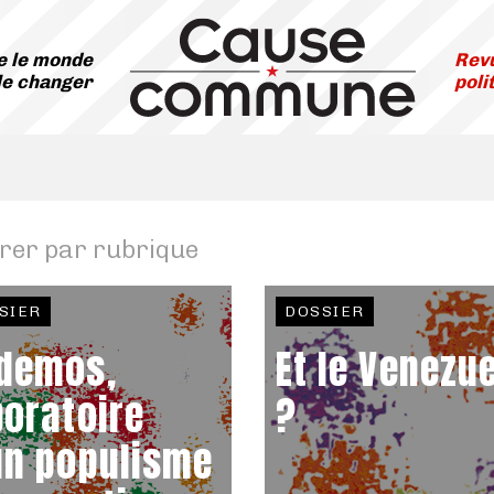
 le monde
Revu
le changer
poli
trer par rubrique
SIER
DOSSIER
demos,
Et le Venezu
boratoire
?
un populisme