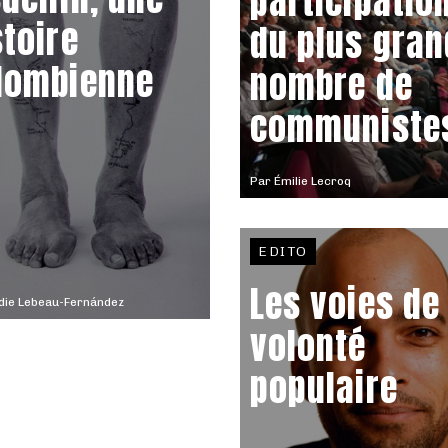
participatio
stoire
du plus gran
lombienne
nombre de
communiste
Par
Émilie Lecroq
EDITO
Les voies de 
die Lebeau-Fernández
volonté
populaire