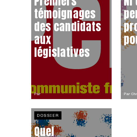
Premiers
Ni
témoignages
pe
des candidats
pr
aux
po
législatives
Par
Par
Chr
DOSSIER
Quel