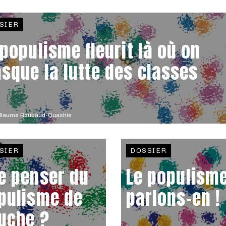
SIER
 populisme fleurit là où on
sque la lutte des classes
illaume Roubaud-Quashie
SIER
DOSSIER
e penser du
Le populisme
pulisme de
parlons-en !
uche ?