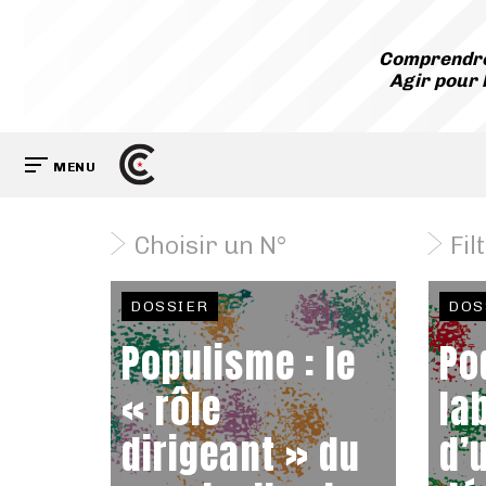
Comprendre
Agir pour 
MENU
Choisir un N°
Fil
DOSSIER
DOS
Populisme : le
Po
« rôle
la
dirigeant » du
d’