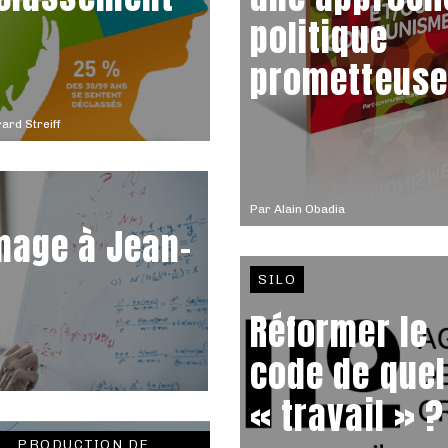
politique
prometteuse
ard Streiff
Par
Alain Obadia
mage à Jean-
SILO
Réformer le
code de quel
« travail » ?
PRODUCTION DE