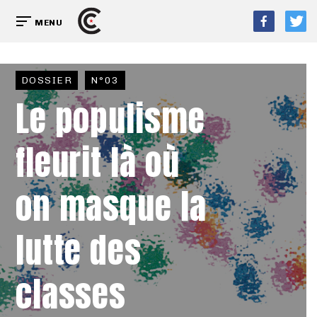
MENU
DOSSIER
N°03
Le populisme
fleurit là où
on masque la
lutte des
classes