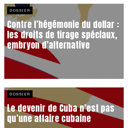
DOSSIER
Contre l’hégémonie du dollar :
les droits de tirage spéciaux,
embryon d’alternative
DOSSIER
Le devenir de Cuba n’est pas
qu’une affaire cubaine