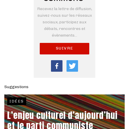
Recevez la lettre de diffusion,
suivez-nous sur les réseaux
sociaux, participez aux
débats, rencontres et
évènements...
SUIVRE
Suggestions
IDÉES
L’enjeu culturel d’aujourd’hui
et le parti communiste