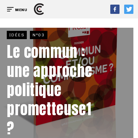
MENU
IDÉES
N°03
Le commun :
une approche
politique
prometteuse1
?