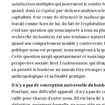
satisfactions
multiples qui pourraient le rendre bi
quand, dans
Le Capital
, par-delà ses analyses sc
capitaliste, il ne cesse de dénoncer le
malheur
que
travail comme hors de lui, du fait de l’exploitation 
c’est une question qui nous importe à tous au plu
recherche du bonheur est une tendance naturelle
quand son comportement semble y contrevenir. E
politique nous est proposé, nous songeons à la qu
Cette question surgit spontanément et nous imp
perspective sociale. Bref, l’
eudémonisme
, qui dés
en priorité le bonheur, ne saurait être étranger
anthropologique et sa finalité pratique.
Il n’y a pas de conception universelle du bonh
Pourtant, une difficulté apparaît : il n’y a pas d
vaille pour chacun d’entre nous. S’il est bien lié à
définition, purement formelle, ne nous aide en ri