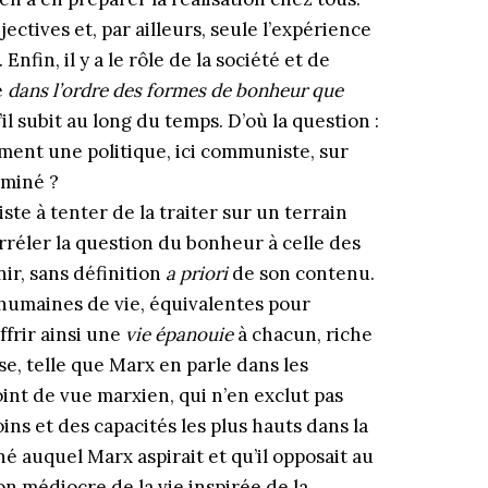
jectives et, par ailleurs, seule l’expérience
in, il y a le rôle de la société et de
e
dans l’ordre des formes de bonheur que
’il subit au long du temps. D’où la question :
ent une politique, ici communiste, sur
rminé ?
te à tenter de la traiter sur un terrain
orréler la question du bonheur à celle des
ir, sans définition
a priori
de son contenu.
humaines de vie, équivalentes pour
ffrir ainsi une
vie épanouie
à chacun, riche
se, telle que Marx en parle dans les
int de vue marxien, qui n’en exclut pas
oins et des capacités les plus hauts dans la
é auquel Marx aspirait et qu’il opposait au
n médiocre de la vie inspirée de la