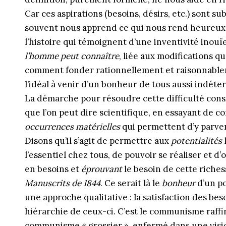
Car ces aspirations (besoins, désirs, etc.) sont sub
souvent nous apprend ce qui nous rend heureux. Enf
l’histoire qui témoignent d’une inventivité inouï
l’homme peut connaître
, liée aux modifications qu
comment fonder rationnellement et raisonnablem
l’idéal à venir d’un bonheur de tous aussi indéte
La démarche pour résoudre cette difficulté consis
que l’on peut dire scientifique, en essayant de c
occurrences matérielles
qui permettent d’y parven
Disons qu’il s’agit de permettre aux
potentialités
l’essentiel chez tous, de pouvoir se réaliser et d’o
en besoins et
éprouvant
le besoin de cette riches
Manuscrits de 1844
. Ce serait là le
bonheur
d’un po
une approche qualitative : la satisfaction des bes
hiérarchie de ceux-ci. C’est le communisme raffin
communisme « grossier », enfermé dans une visio