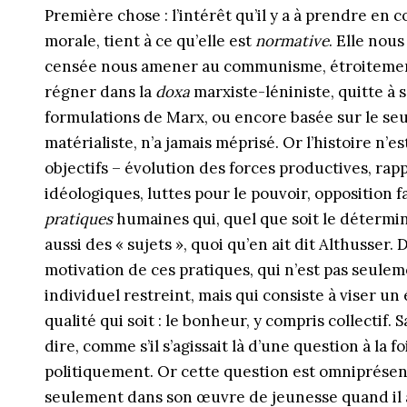
Première chose : l’intérêt qu’il y a à prendre en c
morale, tient à ce qu’elle est
normative
. Elle nou
censée nous amener au communisme, étroitement fa
régner dans la
doxa
marxiste-léniniste, quitte à s
formulations de Marx, ou encore basée sur le seul 
matérialiste, n’a jamais méprisé. Or l’histoire n’
objectifs – évolution des forces productives, rap
idéologiques, luttes pour le pouvoir, opposition fac
pratiques
humaines qui, quel que soit le détermin
aussi des « sujets », quoi qu’en ait dit Althusser.
motivation de ces pratiques, qui n’est pas seulem
individuel restreint, mais qui consiste à viser un
qualité qui soit : le bonheur, y compris collectif
dire, comme s’il s’agissait là d’une question à la
politiquement. Or cette question est omniprése
seulement dans son œuvre de jeunesse quand il a