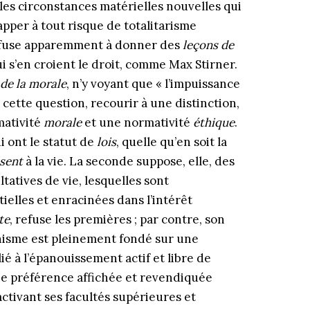
s les circonstances matérielles nouvelles qui
apper à tout risque de totalitarisme
 refuse apparemment à donner des
leçons de
i s’en croient le droit, comme Max Stirner.
de la morale
, n’y voyant que « l’impuissance
r cette question, recourir à une distinction,
mativité
morale
et une normativité
éthique
.
i ont le statut de
lois
, quelle qu’en soit la
sent
à la vie. La seconde suppose, elle, des
ltatives de vie, lesquelles sont
ielles et enracinées dans l’intérêt
te
, refuse les premières ; par contre, son
nisme est pleinement fondé sur une
lié à l’épanouissement actif et libre de
 une préférence affichée et revendiquée
activant ses facultés supérieures et