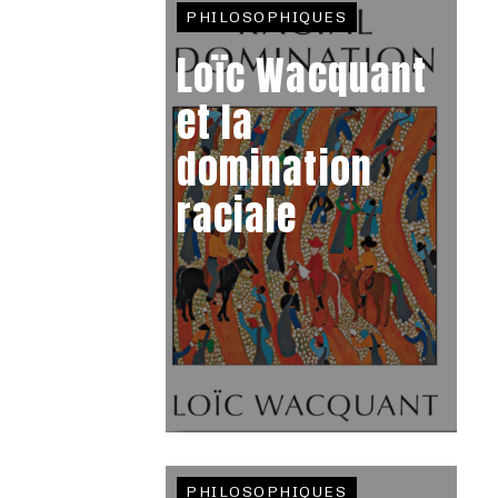
PHILOSOPHIQUES
Loïc Wacquant
et la
domination
raciale
PHILOSOPHIQUES