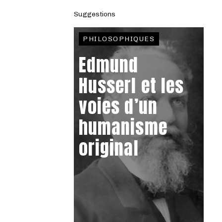
Suggestions
PHILOSOPHIQUES
Edmund
Husserl et les
voies d’un
humanisme
original