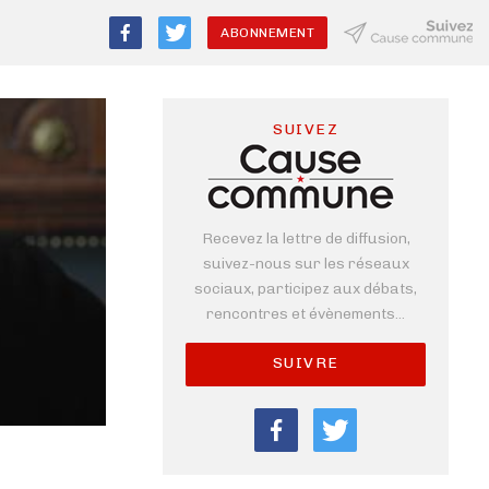
ABONNEMENT
SUIVEZ
Recevez la lettre de diffusion,
suivez-nous sur les réseaux
sociaux, participez aux débats,
rencontres et évènements...
SUIVRE