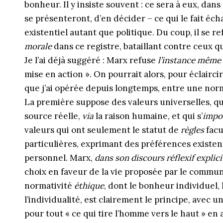
bonheur. Il y insiste souvent : ce sera à eux, dan
se présenteront, d’en décider – ce qui le fait éch
existentiel autant que politique. Du coup, il se
morale
dans ce registre, bataillant contre ceux qu
Je l’ai déjà suggéré : Marx refuse
l’instance même 
mise en action ». On pourrait alors, pour éclairci
que j’ai opérée depuis longtemps, entre une nor
La première suppose des valeurs universelles, qu
source réelle,
via
la raison humaine, et qui s’
impo
valeurs qui ont seulement le statut de
règles
facu
particulières, exprimant des préférences existent
personnel. Marx,
dans son discours réflexif explici
choix en faveur de la vie proposée par le commu
normativité
éthique
, dont le bonheur individuel, 
l’individualité, est clairement le principe, avec
pour tout « ce qui tire l’homme vers le haut » en 