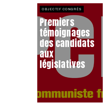
OBJECTIF CONGRÈS
Premiers
témoignages
des candidats
aux
législatives