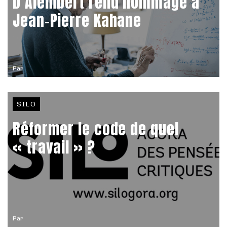
D’Alembert rend hommage à
Jean-Pierre Kahane
Par
SILO
Réformer le code de quel
« travail » ?
Par