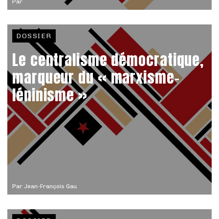
Par
DOSSIER
Le centralisme démocratique,
marqueur du « marxisme-
léninisme »
Par
Jean-François Gau