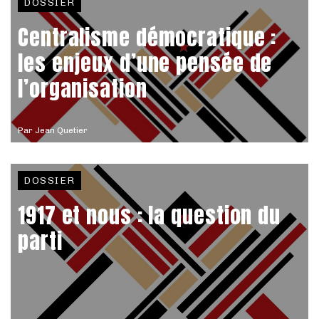
DOSSIER
Centralisme démocratique :
les enjeux d’une pensée de
l’organisation
Par
Jean Quetier
DOSSIER
1917 et nous : la question du
parti