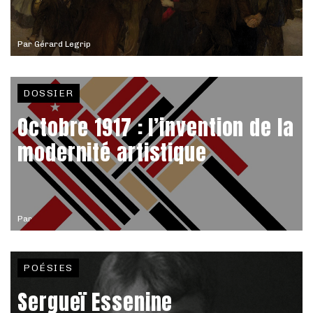
Par
Gérard Legrip
DOSSIER
Octobre 1917 : l’invention de la
modernité artistique
Par
POÉSIES
Sergueï Essenine