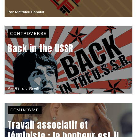
Par
Matthieu Renault
CONTROVERSE
Back in the USSR
Par
Gérard Streiff
FÉMINISME
Travail associatif et
féministe : le bonheur est-il