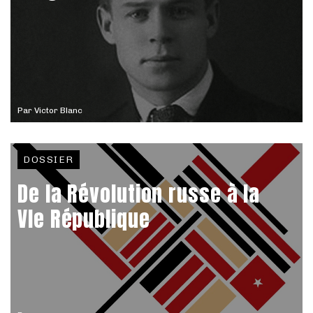
Par
Victor Blanc
DOSSIER
De la Révolution russe à la
VIe République