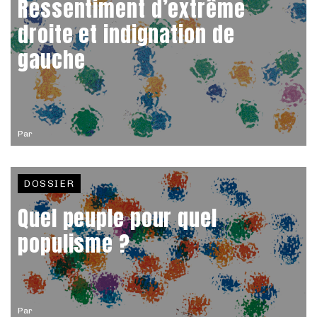
Ressentiment d’extrême
droite et indignation de
gauche
Par
DOSSIER
Quel peuple pour quel
populisme ?
Par