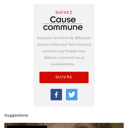
SUIVEZ
Recevez la lettre de diffusion,
suivez-nous sur les réseaux
sociaux, participez aux
débats, rencontres et
évènements...
SUIVRE
Suggestions