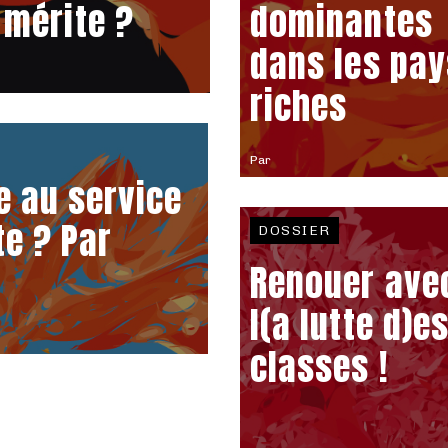
 mérite ?
dominantes
dans les pay
riches
Par
 au service
te ? Par
DOSSIER
Renouer ave
l(a lutte d)e
classes !