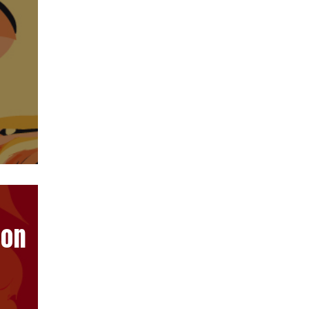
-
ion