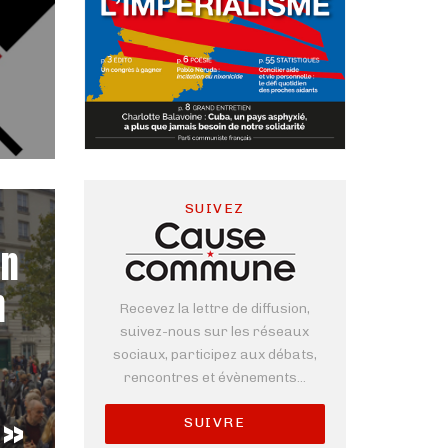
SUIVEZ
un
n
Recevez la lettre de diffusion,
suivez-nous sur les réseaux
sociaux, participez aux débats,
s
rencontres et évènements...
 »
SUIVRE