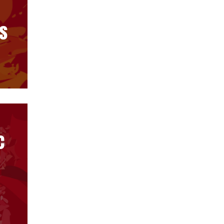
s
c
s