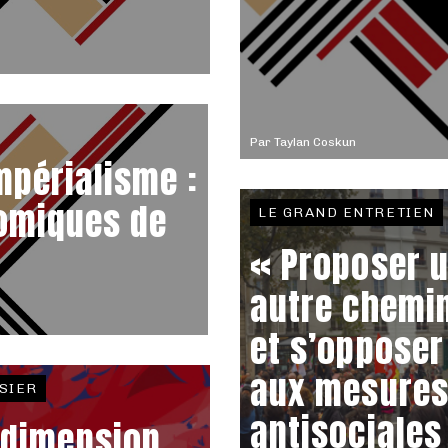
Par
Taylan Coskun
mpérialisme :
nomiques de
LE GRAND ENTRETIEN
« Proposer 
autre chemi
et s’opposer
aux mesure
SIER
antisociales
 dimension