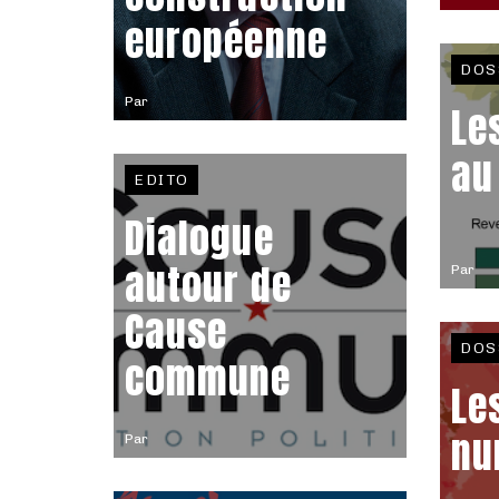
européenne
DOS
Par
Le
au
EDITO
Dialogue
autour de
Par
Cause
DOS
commune
Le
nu
Par