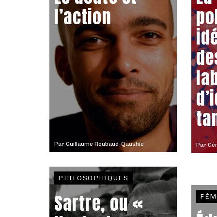
l’action
po
id
de
la
d’
ta
Par
Guillaume Roubaud-Quashie
Par
Gér
PHILOSOPHIQUES
Sartre, ou «
FÉM