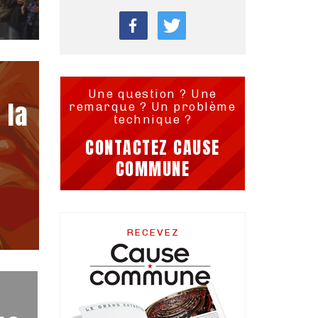
Une question ? Une
 la
remarque ? Un problème
technique ?
CONTACTEZ CAUSE
COMMUNE
RECEVEZ