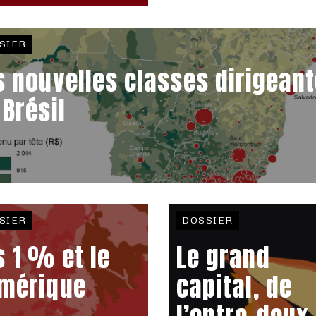
SIER
s nouvelles classes dirigean
 Brésil
SIER
DOSSIER
s 1 % et le
Le grand
mérique
capital, de