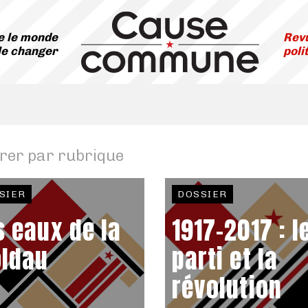
 le monde
Revu
le changer
poli
trer par rubrique
SIER
DOSSIER
s eaux de la
1917-2017 : l
ldau
parti et la
révolution