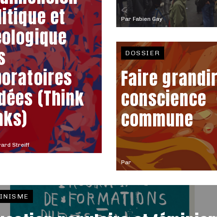
litique et
Par
Fabien Gay
éologique
s
DOSSIER
boratoires
Faire grandir
idées (Think
conscience
nks)
commune
ard Streiff
Par
INISME