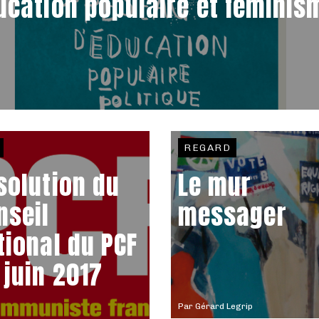
ucation populaire et féminis
REGARD
solution du
Le mur
nseil
messager
tional du PCF
 juin 2017
Par
Gérard Legrip