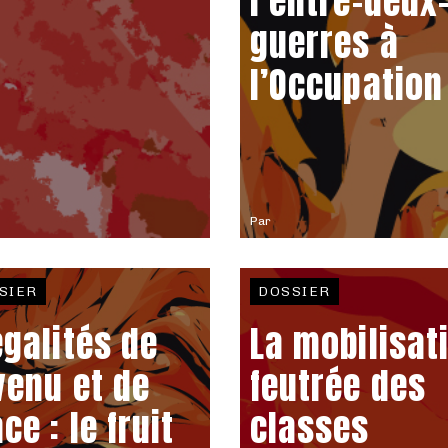
l’entre-deux
guerres à
l’Occupation
Par
SIER
DOSSIER
égalités de
La mobilisat
venu et de
feutrée des
ce : le fruit
classes