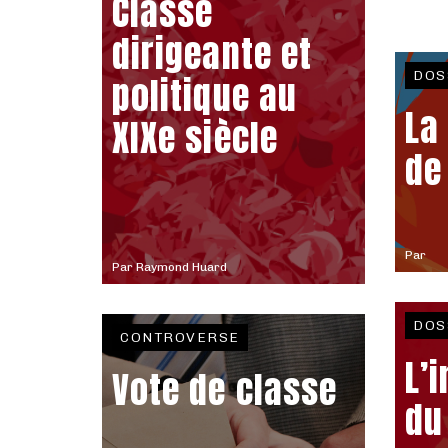
Classe
dirigeante et
DOS
politique au
La
XIXe siècle
de
Par
Par
Raymond Huard
DOS
CONTROVERSE
L’
Vote de classe
du