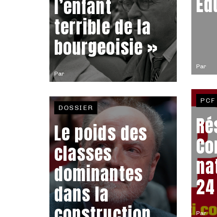
Éd
l’enfant
terrible de la
bourgeoisie »
Par
Par
PCF
DOSSIER
Ré
Le poids des
Co
classes
na
dominantes
24
dans la
construction
Par