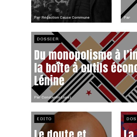
Par
Rédaction Cause Commune
Par
DOSSIER
Du monopolisme à l’i
la boîte à outils éco
Lénine
Par
Constantin Lopez
EDITO
DOS
Le doute et
La