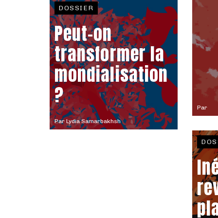
DOSSIER
Peut-on
transformer la
mondialisation
?
Par
Par
Lydia Samarbakhsh
DOS
In
re
pla