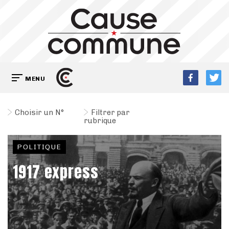
MENU
Choisir un N°
Filtrer par
rubrique
POLITIQUE
1917 express