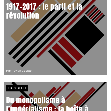
1917-2017 : le parti et la
révolution
Par
Taylan Coskun
DOSSIER
Du monopolisme à
l’impérialisme : la boîte à