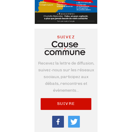
SUIVEZ
Recevez la lettre de diffusion,
suivez-nous sur les réseaux
sociaux, participez aux
débats, rencontres et
évènements...
SUIVRE