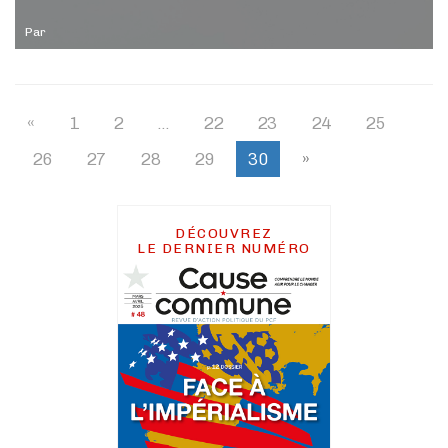
Par
«
1
2
…
22
23
24
25
26
27
28
29
30
»
DÉCOUVREZ
LE DERNIER NUMÉRO