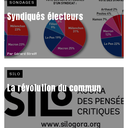
SONDAGES
Syndiqués électeurs
Par
Gérard Streiff
SILO
La révolution du commun