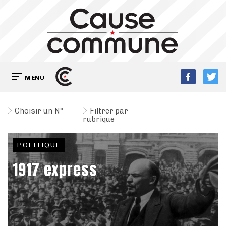
MENU
Choisir un N°
Filtrer par
rubrique
POLITIQUE
1917 express