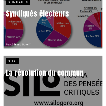
SONDAGES
Syndiqués électeurs
Par
Gérard Streiff
SILO
La révolution du commun