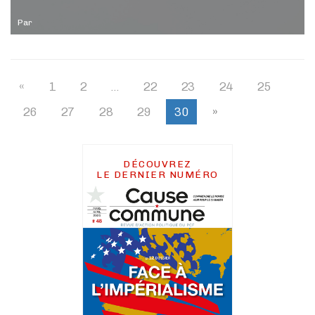
Par
«
1
2
…
22
23
24
25
26
27
28
29
30
»
DÉCOUVREZ
LE DERNIER NUMÉRO