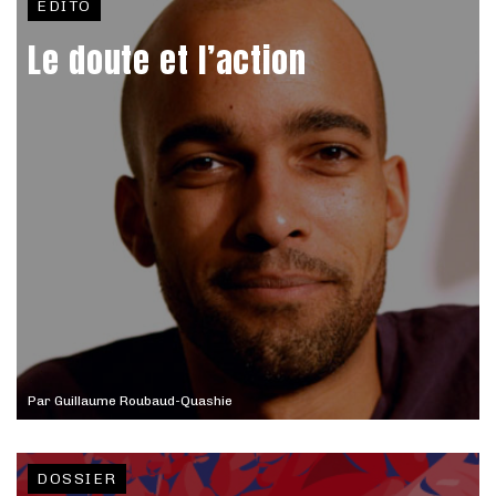
EDITO
Le doute et l’action
Par
Guillaume Roubaud-Quashie
DOSSIER