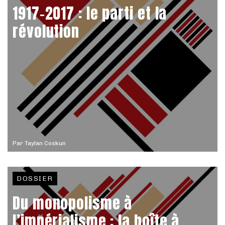
1917-2017 : le parti et la
révolution
Par
Taylan Coskun
DOSSIER
Du monopolisme à
l’impérialisme : la boîte à