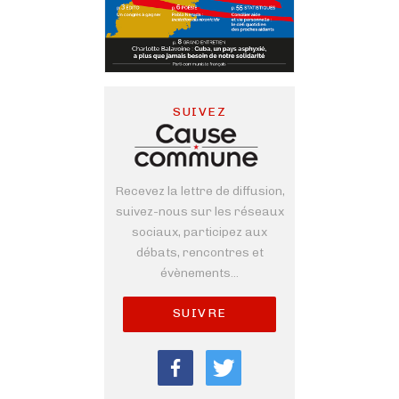
SUIVEZ
Recevez la lettre de diffusion,
suivez-nous sur les réseaux
sociaux, participez aux
débats, rencontres et
évènements...
SUIVRE