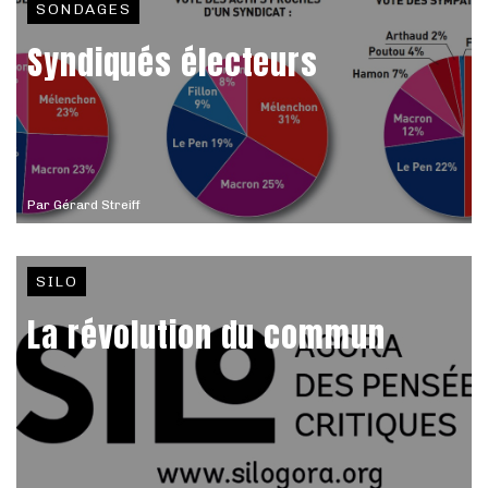
SONDAGES
Syndiqués électeurs
Par
Gérard Streiff
SILO
La révolution du commun