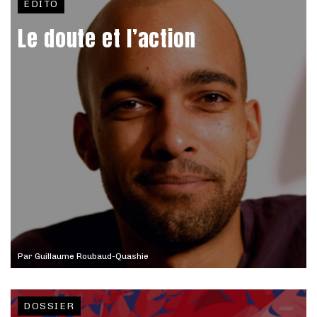
EDITO
Le doute et l’action
Par
Guillaume Roubaud-Quashie
DOSSIER