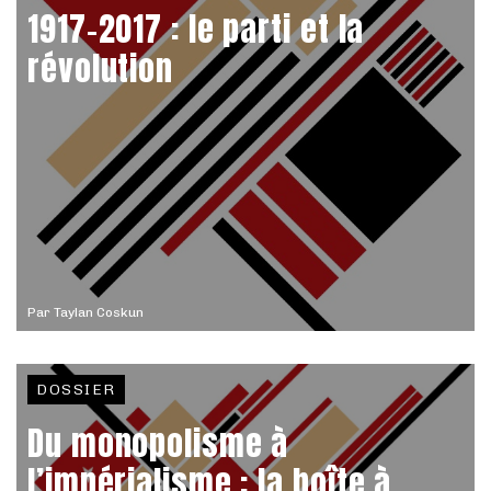
1917-2017 : le parti et la
révolution
Par
Taylan Coskun
DOSSIER
Du monopolisme à
l’impérialisme : la boîte à