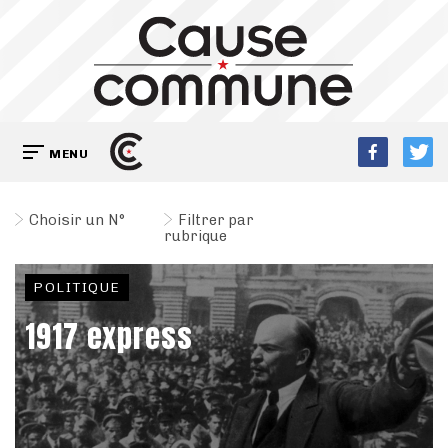
MENU
Choisir un N°
Filtrer par
rubrique
POLITIQUE
1917 express