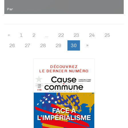
Par
«
1
2
…
22
23
24
25
26
27
28
29
30
»
DÉCOUVREZ
LE DERNIER NUMÉRO