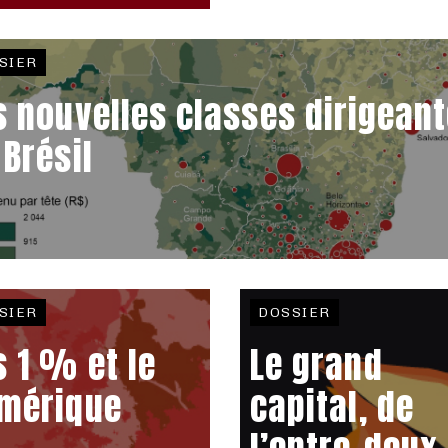
SIER
s nouvelles classes dirigean
 Brésil
SIER
DOSSIER
s 1 % et le
Le grand
mérique
capital, de