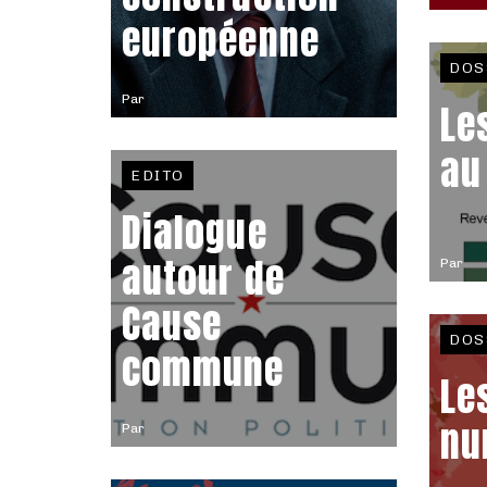
européenne
DOS
Par
Le
au
EDITO
Dialogue
autour de
Par
Cause
DOS
commune
Le
nu
Par