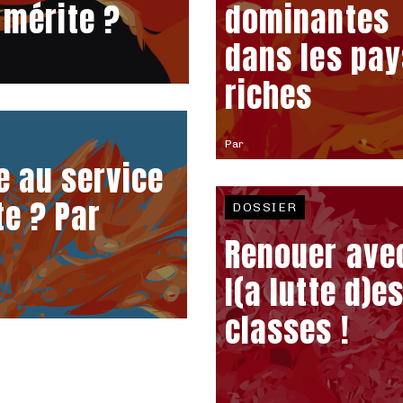
 mérite ?
dominantes
dans les pay
riches
Par
 au service
te ? Par
DOSSIER
Renouer ave
l(a lutte d)e
classes !