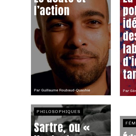
l’action
po
id
de
la
d’
ta
Par
Guillaume Roubaud-Quashie
Par
Gér
PHILOSOPHIQUES
Sartre, ou «
FÉM