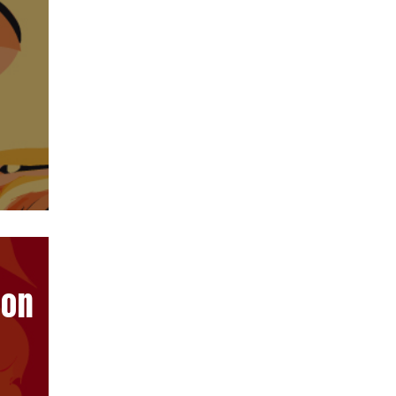
-
ion