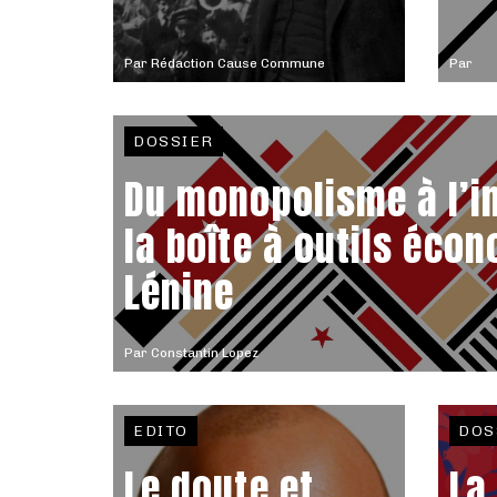
Par
Rédaction Cause Commune
Par
DOSSIER
Du monopolisme à l’i
la boîte à outils éco
Lénine
Par
Constantin Lopez
EDITO
DOS
Le doute et
La