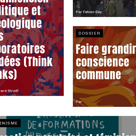
litique et
Par
Fabien Gay
éologique
s
DOSSIER
boratoires
Faire grandir
idées (Think
conscience
nks)
commune
ard Streiff
Par
INISME