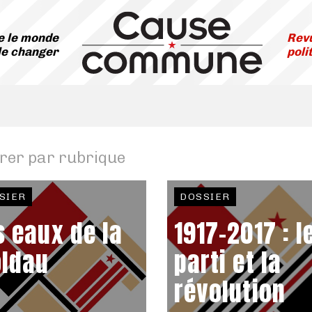
 le monde
Revu
le changer
poli
trer par rubrique
SIER
DOSSIER
s eaux de la
1917-2017 : l
ldau
parti et la
révolution