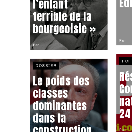
Éd
l’enfant
terrible de la
bourgeoisie »
Par
Par
PCF
DOSSIER
Ré
Le poids des
Co
classes
na
dominantes
24
dans la
construction
Par