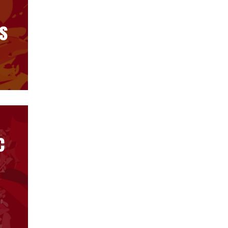
s
c
s