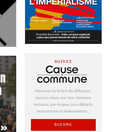
SUIVEZ
un
n
Recevez la lettre de diffusion,
suivez-nous sur les réseaux
sociaux, participez aux débats,
s
rencontres et évènements...
 »
SUIVRE