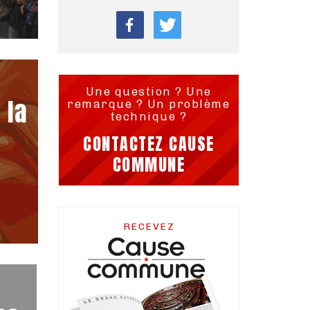
Une question ? Une
 la
remarque ? Un problème
technique ?
CONTACTEZ CAUSE
COMMUNE
RECEVEZ