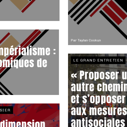
Par
Taylan Coskun
mpérialisme :
nomiques de
LE GRAND ENTRETIEN
« Proposer 
autre chemi
et s’opposer
aux mesure
SIER
antisociales
 dimension