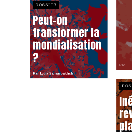
DOSSIER
Peut-on
transformer la
mondialisation
?
Par
Par
Lydia Samarbakhsh
DOS
In
re
pla