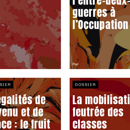
l’entre-deux
guerres à
l’Occupation
Par
SIER
DOSSIER
égalités de
La mobilisat
venu et de
feutrée des
ce : le fruit
classes