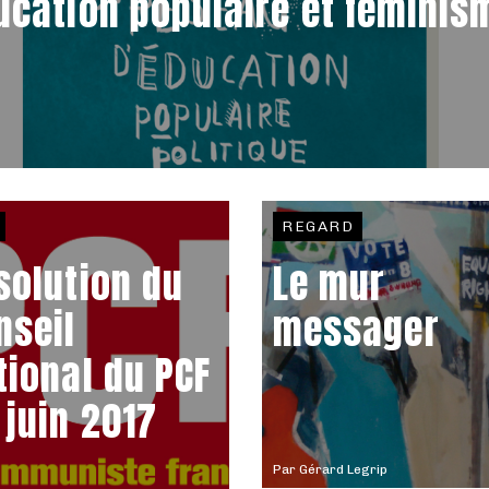
ucation populaire et féminis
REGARD
solution du
Le mur
nseil
messager
tional du PCF
 juin 2017
Par
Gérard Legrip