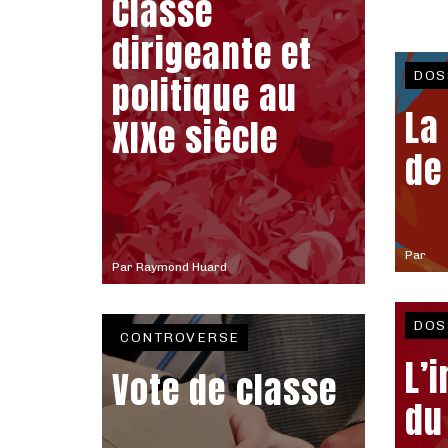
Classe
dirigeante et
DOS
politique au
La
XIXe siècle
de
Par
Par
Raymond Huard
DOS
CONTROVERSE
L’
Vote de classe
du