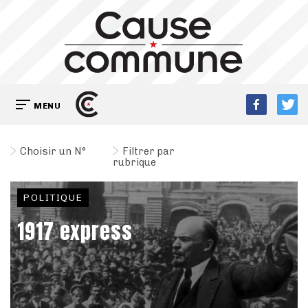
MENU
Choisir un N°
Filtrer par
rubrique
POLITIQUE
1917 express