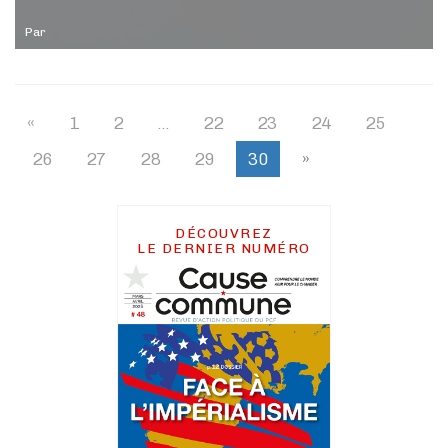
Par
«
1
2
…
22
23
24
25
26
27
28
29
30
»
DÉCOUVREZ
LE DERNIER NUMÉRO