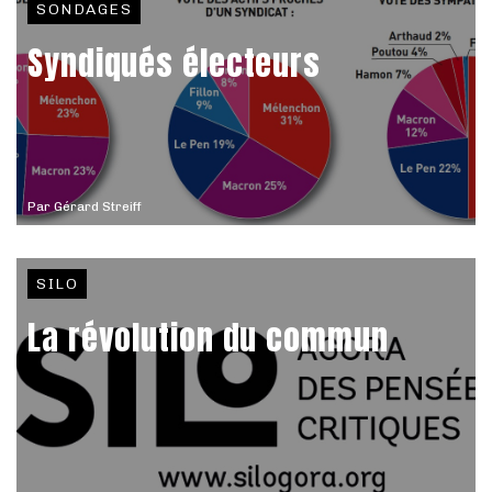
SONDAGES
Syndiqués électeurs
Par
Gérard Streiff
SILO
La révolution du commun