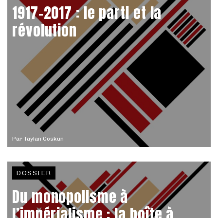
1917-2017 : le parti et la
révolution
Par
Taylan Coskun
DOSSIER
Du monopolisme à
l’impérialisme : la boîte à