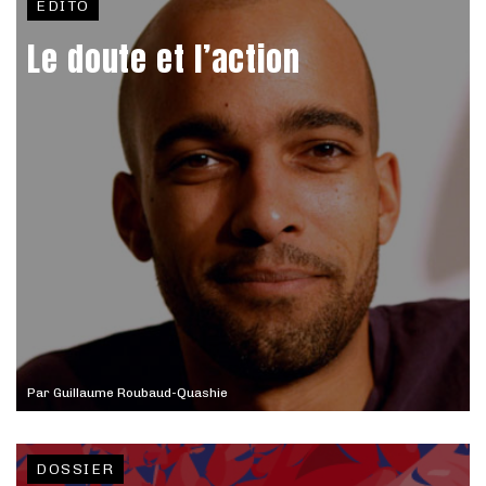
EDITO
Le doute et l’action
Par
Guillaume Roubaud-Quashie
DOSSIER