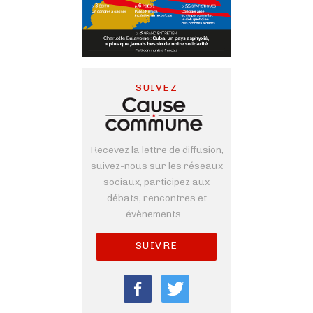
SUIVEZ
Recevez la lettre de diffusion,
suivez-nous sur les réseaux
sociaux, participez aux
débats, rencontres et
évènements...
SUIVRE