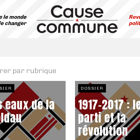
 le monde
Revu
le changer
poli
trer par rubrique
SIER
DOSSIER
s eaux de la
1917-2017 : l
ldau
parti et la
révolution