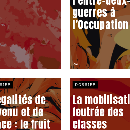
l’entre-deux
guerres à
l’Occupation
Par
SIER
DOSSIER
égalités de
La mobilisat
venu et de
feutrée des
ce : le fruit
classes