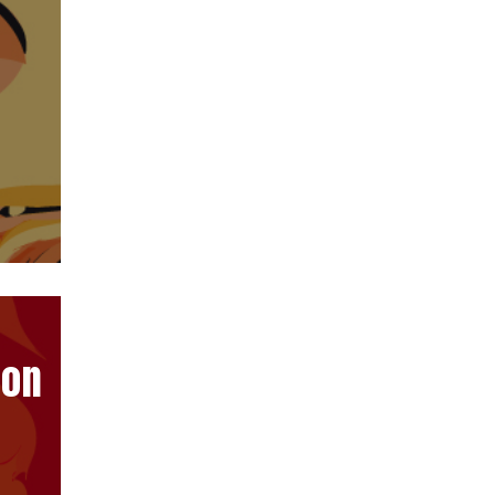
-
ion