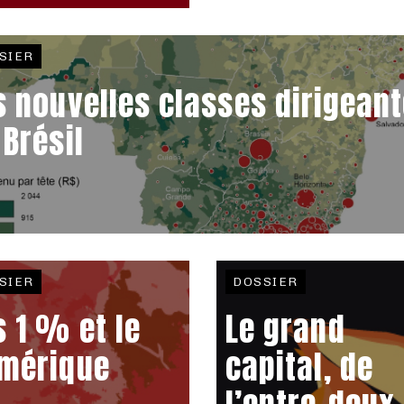
SIER
s nouvelles classes dirigean
 Brésil
SIER
DOSSIER
s 1 % et le
Le grand
mérique
capital, de