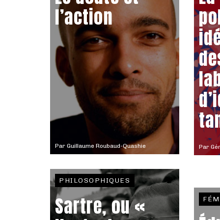
l’action
po
id
de
la
d’
ta
Par
Guillaume Roubaud-Quashie
Par
Gér
PHILOSOPHIQUES
Sartre, ou «
FÉM