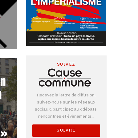
SUIVEZ
un
n
Recevez la lettre de diffusion,
suivez-nous sur les réseaux
sociaux, participez aux débats,
s
rencontres et évènements...
 »
SUIVRE