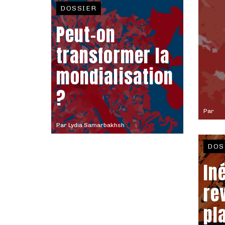
DOSSIER
Peut-on
transformer la
mondialisation
?
Par
Par
Lydia Samarbakhsh
DOS
In
re
pla