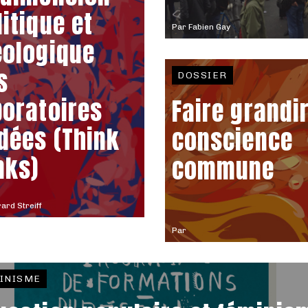
litique et
Par
Fabien Gay
éologique
s
DOSSIER
boratoires
Faire grandir
idées (Think
conscience
nks)
commune
ard Streiff
Par
INISME