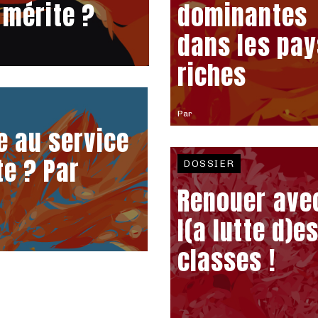
 mérite ?
dominantes
dans les pay
riches
Par
 au service
te ? Par
DOSSIER
Renouer ave
l(a lutte d)e
classes !