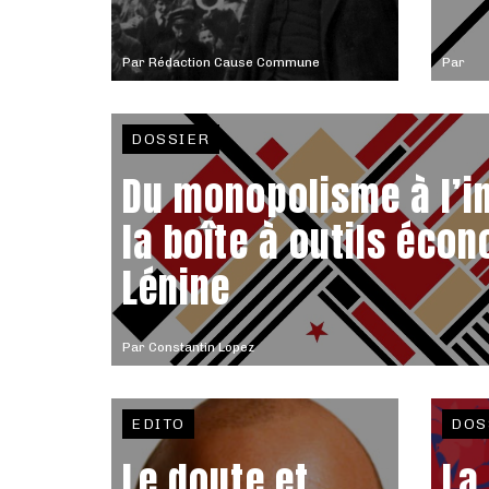
Par
Rédaction Cause Commune
Par
DOSSIER
Du monopolisme à l’i
la boîte à outils éco
Lénine
Par
Constantin Lopez
EDITO
DOS
Le doute et
La