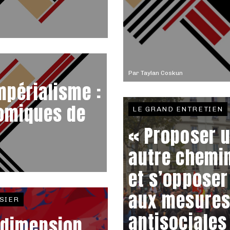
Par
Taylan Coskun
mpérialisme :
nomiques de
LE GRAND ENTRETIEN
« Proposer 
autre chemi
et s’opposer
aux mesure
SIER
antisociales
 dimension