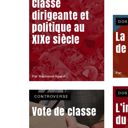
Classe
dirigeante et
DOS
politique au
La
XIXe siècle
de
Par
Par
Raymond Huard
DOS
CONTROVERSE
L’
Vote de classe
du