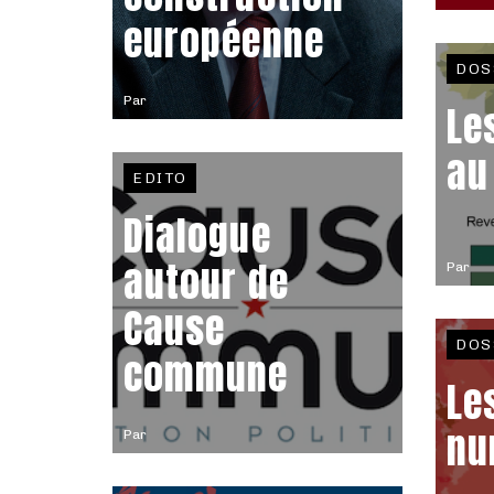
européenne
DOS
Par
Le
au
EDITO
Dialogue
autour de
Par
Cause
DOS
commune
Le
nu
Par