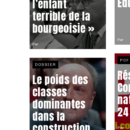
Éd
l’enfant
terrible de la
bourgeoisie »
Par
Par
PCF
DOSSIER
Ré
Le poids des
Co
classes
na
dominantes
24
dans la
construction
Par