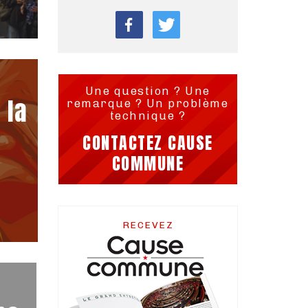
Une question ? Une
 la
remarque ? Un problème
technique ?
CONTACTEZ CAUSE
COMMUNE
RECEVEZ