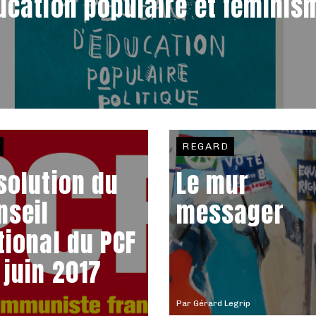
ucation populaire et féminis
REGARD
solution du
Le mur
nseil
messager
tional du PCF
 juin 2017
Par
Gérard Legrip