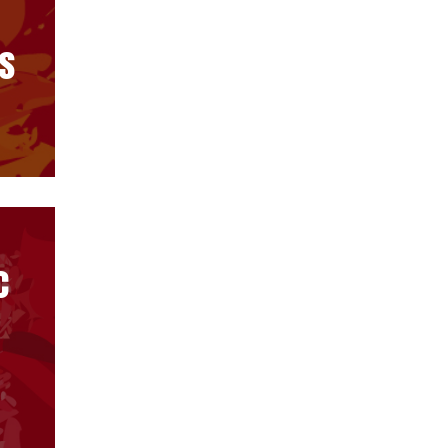
s
c
s