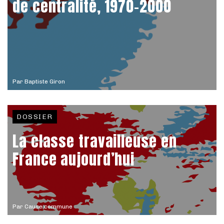
de centralité, 1970-2000
Par
Baptiste Giron
DOSSIER
La classe travailleuse en
France aujourd’hui
Par
Cause commune