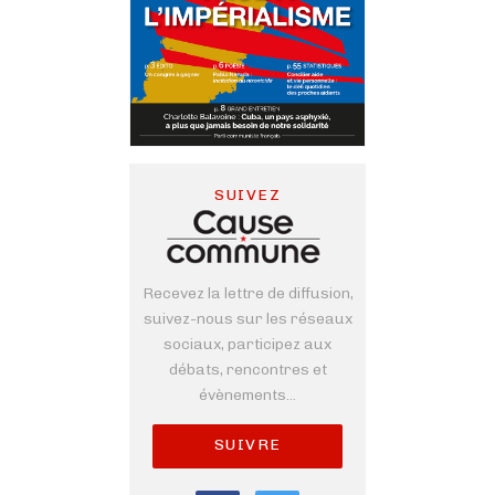
SUIVEZ
Recevez la lettre de diffusion,
suivez-nous sur les réseaux
sociaux, participez aux
débats, rencontres et
évènements...
SUIVRE