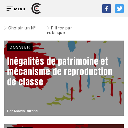
MENU
Choisir un N°
Filtrer par
rubrique
DOSSIER
Inégalités de patrimoine et
mécanisme de reproduction
de classe
Par
Maëva Durand