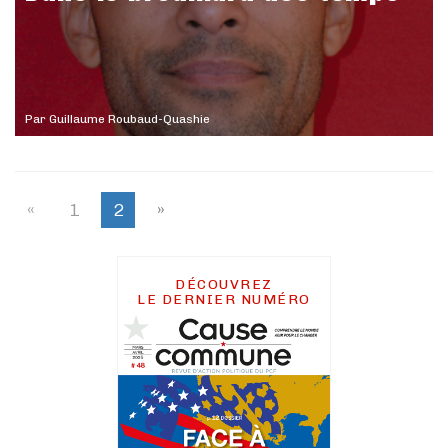
Par
Guillaume Roubaud-Quashie
«
1
2
»
DÉCOUVREZ
LE DERNIER NUMÉRO