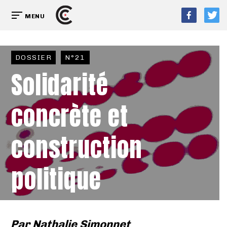
MENU
DOSSIER
N°21
Solidarité
concrète et
construction
politique
Par
Nathalie Simonnet