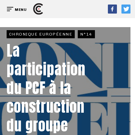
MENU
CHRONIQUE EUROPÉENNE
N°14
La
participation
du PCF à la
construction
du groupe