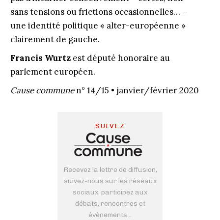
sans tensions ou frictions occasionnelles… –
une identité politique « alter-européenne »
clairement de gauche.
Francis Wurtz
est député honoraire au
parlement européen.
Cause commune
n° 14/15 • janvier/février 2020
SUIVEZ
Recevez la lettre de diffusion,
suivez-nous sur les réseaux
sociaux, participez aux
débats, rencontres et
évènements...