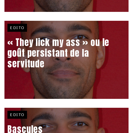
EDITO
« They lick my ass » ou le
goût persistant de la
servitude
EDITO
Bascules