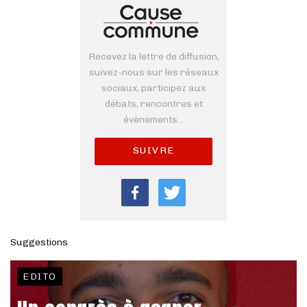
Recevez la lettre de diffusion,
suivez-nous sur les réseaux
sociaux, participez aux
débats, rencontres et
évènements...
SUIVRE
Suggestions
EDITO